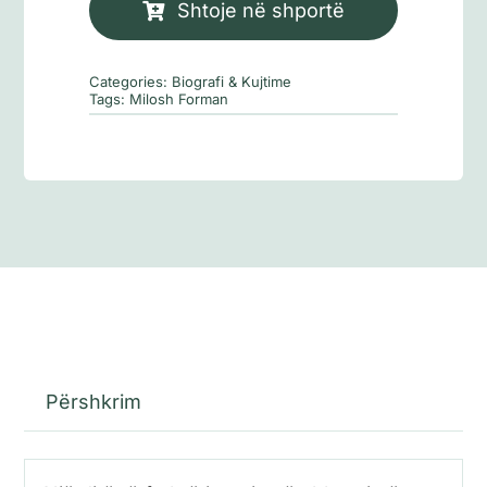
Çaslavi
Shtoje në shportë
në
Holivud
Categories:
Biografi & Kujtime
Tags:
Milosh Forman
Përshkrim