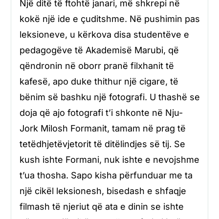
Një ditë të ftohtë janari, më shkrepi në
kokë një ide e çuditshme. Në pushimin pas
leksioneve, u kërkova disa studentëve e
pedagogëve të Akademisë Marubi, që
qëndronin në oborr pranë filxhanit të
kafesë, apo duke thithur një cigare, të
bënim së bashku një fotografi. U thashë se
doja që ajo fotografi t’i shkonte në Nju-
Jork Milosh Formanit, tamam në prag të
tetëdhjetëvjetorit të ditëlindjes së tij. Se
kush ishte Formani, nuk ishte e nevojshme
t’ua thosha. Sapo kisha përfunduar me ta
një cikël leksionesh, bisedash e shfaqje
filmash të njeriut që ata e dinin se ishte