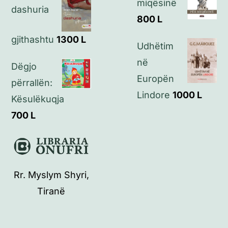
miqësinë
dashuria
800
L
gjithashtu
1300
L
Udhëtim
në
Dëgjo
Europën
përrallën:
Lindore
1000
L
Kësulëkuqja
700
L
Rr. Myslym Shyri,
Tiranë