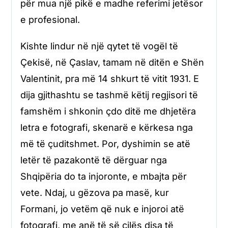
për mua një pikë e madhe referimi jetësor
e profesional.
Kishte lindur në një qytet të vogël të
Çekisë, në Çaslav, tamam në ditën e Shën
Valentinit, pra më 14 shkurt të vitit 1931. E
dija gjithashtu se tashmë këtij regjisori të
famshëm i shkonin çdo ditë me dhjetëra
letra e fotografi, skenarë e kërkesa nga
më të çuditshmet. Por, dyshimin se atë
letër të pazakontë të dërguar nga
Shqipëria do ta injoronte, e mbajta për
vete. Ndaj, u gëzova pa masë, kur
Formani, jo vetëm që nuk e injoroi atë
fotografi, me anë të së cilës disa të