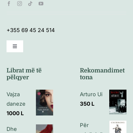
+355 69 45 24 514
Toggle
Navigation
Kushte të përgjithshme
Librat më të
Rekomandimet
pëlqyer
tona
Politikat e kthimeve
Vajza
Arturo Ui
Politikat e privatësisë
daneze
350
L
1000
L
Kontakt
Për
Dhe