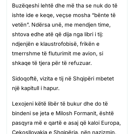
Buzëqeshi lehtë dhe më tha se nuk do të
ishte ide e keqe, veçse mosha “bënte të
vetën”. Ndërsa unë, me mendjen time,
shtova edhe atë që dija nga libri i tij:
ndjenjën e klaustrofobisë, frikën e
tmerrshme të fluturimit me avion, si
shkaqe të tjera për të refuzuar.
Sidoqoftë, vizita e tij në Shqipëri mbetet
një kapitull i hapur.
Lexojeni këtë libër të bukur dhe do të
bindeni se jeta e Milosh Formanit, është
pasqyra më e qartë e asaj që kaloi Europa,
Çekosllovakia e Shqipëria, nën nazizmin,