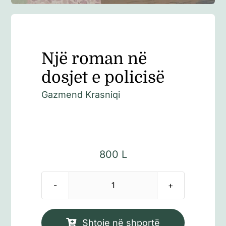
Një roman në
dosjet e policisë
Gazmend Krasniqi
800
L
Sasi
Një
roman
Shtoje në shportë