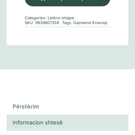
në
dosjet
Categories:
Letërsi shqipe
e
SKU:
9928807359
Tags:
Gazmend Krasniqi
policisë
Përshkrim
Informacion shtesë