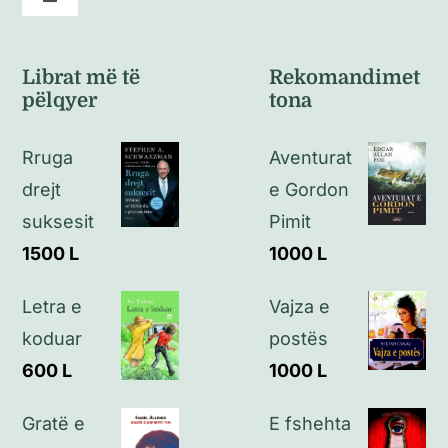
Toggle
Navigation
Kushte të përgjithshme
Librat më të
Rekomandimet
pëlqyer
tona
Politikat e kthimeve
Rruga
Aventurat
Politikat e privatësisë
drejt
e Gordon
suksesit
Pimit
Kontakt
1500
L
1000
L
Letra e
Vajza e
koduar
postës
600
L
1000
L
Gratë e
E fshehta