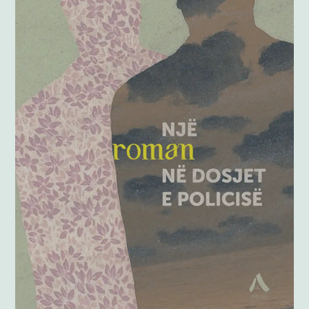
Anglisht
Ditarë
Evente
Blog