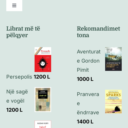
Toggle
Navigation
Kushte të përgjithshme
Librat më të
Rekomandimet
pëlqyer
tona
Politikat e kthimeve
Aventurat
Politikat e privatësisë
e Gordon
Pimit
Persepolis
1200
L
Kontakt
1000
L
Një sagë
Pranvera
e vogël
e
1200
L
ëndrrave
1400
L