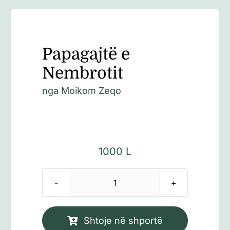
Papagajtë e
Nembrotit
nga
Moikom Zeqo
1000
L
Sasi
Papagajtë
e
Shtoje në shportë