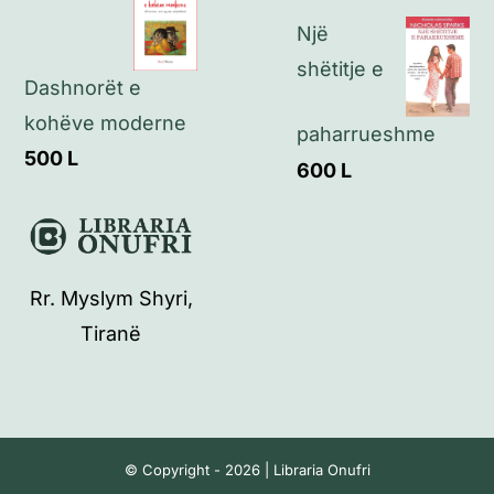
Një
shëtitje e
Dashnorët e
kohëve moderne
paharrueshme
500
L
600
L
Rr. Myslym Shyri,
Tiranë
© Copyright - 2026 | Libraria Onufri