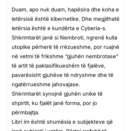
Duam, apo nuk duam, hapësira dhe koha e
letërsisë është kibernetike. Dhe megjithatë
letërsia është e kundërta e Cyberia-s.
Shkrimtarët janë si Nembroti, ngrenë kulla
utopike përherë të rrëzueshme, por ruajnë
në vetmi të frikshme “gjuhën nembrotase”
të artit të paklasifikueshëm të fjalëve,
pavarësisht gjuhëve të ndryshme dhe të
ngatërrueshme jahovajase.
Shkrimtarët synojnë gjuhën unike të
shpirtit, ku fjalët janë forma, por jo
përmbajtja.
Libri im është shumësia e subjekteve që