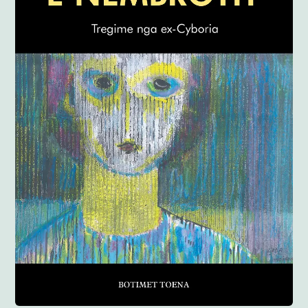
Anglisht
Ditarë
Evente
Blog