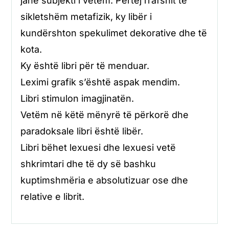
janë subjekti i vetëm. Përtej rrafshit të
sikletshëm metafizik, ky libër i
kundërshton spekulimet dekorative dhe të
kota.
Ky është libri për të menduar.
Leximi grafik s’është aspak mendim.
Libri stimulon imagjinatën.
Vetëm në këtë mënyrë të përkorë dhe
paradoksale libri është libër.
Libri bëhet lexuesi dhe lexuesi vetë
shkrimtari dhe të dy së bashku
kuptimshmëria e absolutizuar ose dhe
relative e librit.