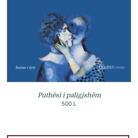
Puthësi i paligjshëm
500
L