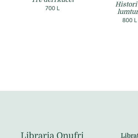
Histori
700
L
lumtu
800
L
Libraria Onufri
Libra