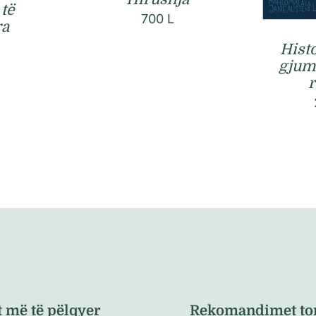
 të
700
L
ra
Hist
gjumi
r
t më të pëlqyer
Rekomandimet to