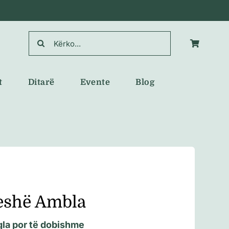
Search
for:
t
Ditarë
Evente
Blog
eshë Ambla
gla por të dobishme