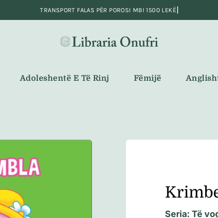
Adoleshentë E Të Rinj
Fëmijë
Anglish
Krimb
Seria:
Të vo