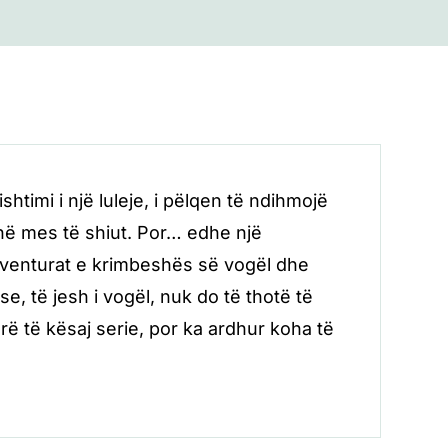
timi i një luleje, i pëlqen të ndihmojë
g në mes të shiut. Por… edhe një
aventurat e krimbeshës së vogël dhe
, të jesh i vogël, nuk do të thotë të
 të kësaj serie, por ka ardhur koha të