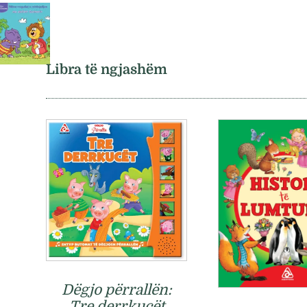
Libra të ngjashëm
Dëgjo përrallën:
Tre derrkucët