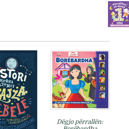
Dëgjo përrallën:
Borëbardha