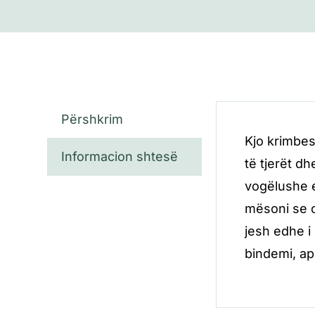
Përshkrim
Kjo krimbes
Informacion shtesë
të tjerët d
vogëlushe e
mësoni se c
jesh edhe i
bindemi, ap