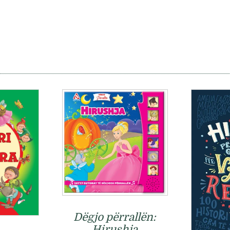
Dëgjo përrallën:
Hirushja