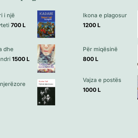
i i një
Ikona e plagosur
teti
700
L
1200
L
Për miqësinë
a dhe
800
L
ndri
1500
L
Vajza e postës
 njerëzore
1000
L
L