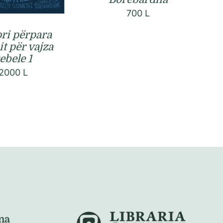
700
L
ori përpara
t për vajza
ebele 1
2000
L
na