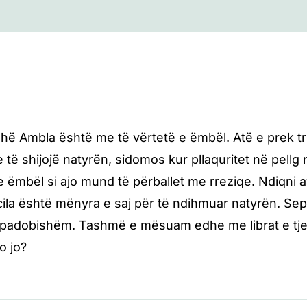
hë Ambla është me të vërtetë e ëmbël. Atë e prek trish
he të shijojë natyrën, sidomos kur pllaquritet në pell
 ëmbël si ajo mund të përballet me rreziqe. Ndiqni 
ila është mënyra e saj për të ndihmuar natyrën. Sepse
 padobishëm. Tashmë e mësuam edhe me librat e tjerë
o jo?