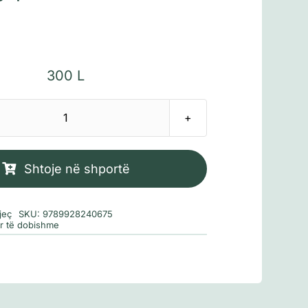
300
L
Sasi
Krimbeshë
Ambla
Shtoje në shportë
jeç
SKU:
9789928240675
or të dobishme