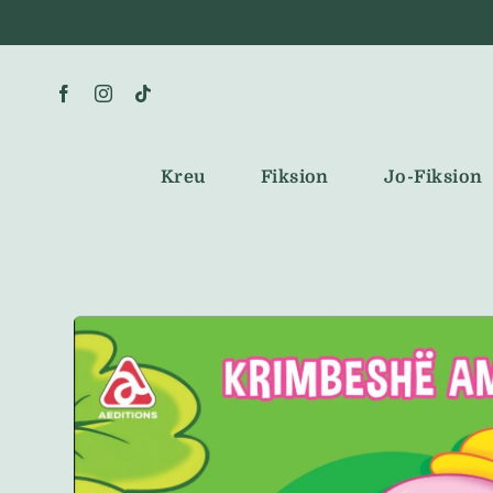
Skip
to
content
Kreu
Fiksion
Jo-Fiksion