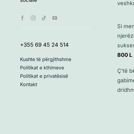
veshk
Si me
njerëz
+355 69 45 24 514
sukse
800
L
Kushte të përgjithshme
Politikat e kthimeve
Ç'të b
Politikat e privatësisë
gabime
Kontakt
dridh