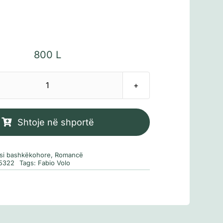
800
L
Sasi
Përtej
kufijve
Shtoje në shportë
rsi bashkëkohore
,
Romancë
5322
Tags:
Fabio Volo