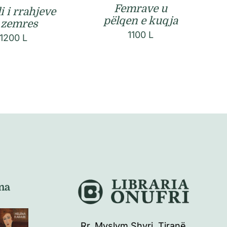
Femrave u
i i rrahjeve
pëlqen e kuqja
 zemres
1100
L
1200
L
na
Rr. Myslym Shyri, Tiranë