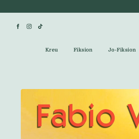
Skip
to
content
Kreu
Fiksion
Jo-Fiksion