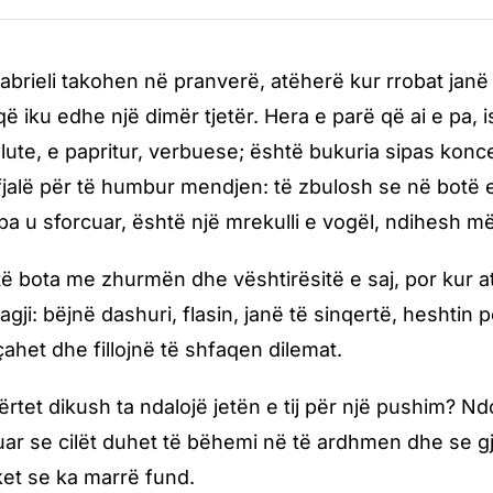
Gabrieli takohen në pranverë, atëherë kur rrobat janë 
që iku edhe një dimër tjetër. Hera e parë që ai e pa
ute, e papritur, verbuese; është bukuria sipas koncep
jalë për të humbur mendjen: të zbulosh se në botë e
, pa u sforcuar, është një mrekulli e vogël, ndihesh m
ë bota me zhurmën dhe vështirësitë e saj, por kur at
ji: bëjnë dashuri, flasin, janë të sinqertë, heshtin pë
çahet dhe fillojnë të shfaqen dilemat.
rtet dikush ta ndalojë jetën e tij për një pushim? N
uar se cilët duhet të bëhemi në të ardhmen dhe se gj
ket se ka marrë fund.