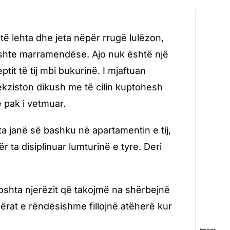
të lehta dhe jeta nëpër rrugë lulëzon,
, ishte marramendëse. Ajo nuk është një
tit të tij mbi bukurinë. I mjaftuan
kziston dikush me të cilin kuptohesh
ë pak i vetmuar.
a janë së bashku në apartamentin e tij,
r ta disiplinuar lumturinë e tyre. Deri
doshta njerëzit që takojmë na shërbejnë
ërat e rëndësishme fillojnë atëherë kur