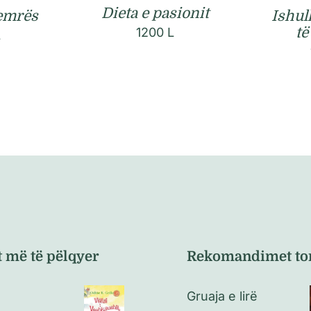
Dieta e pasionit
zemrës
Ishull
të
1200
L
L
t më të pëlqyer
Rekomandimet to
Gruaja e lirë