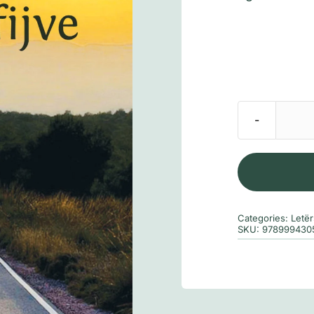
Categories:
Letë
SKU:
978999430