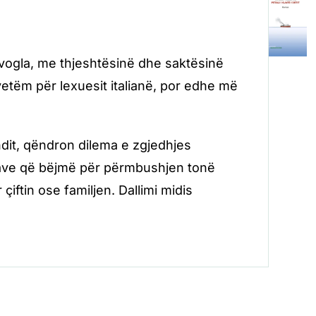
 vogla, me thjeshtësinë dhe saktësinë
etëm për lexuesit italianë, por edhe më
ndit, qëndron dilema e zgjedhjes
icave që bëjmë për përmbushjen tonë
çiftin ose familjen. Dallimi midis