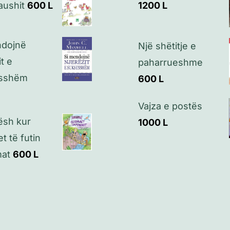
aushit
600
L
1200
L
ndojnë
Një shëtitje e
it e
paharrueshme
sshëm
600
L
Vajza e postës
ësh kur
1000
L
t të futin
mat
600
L