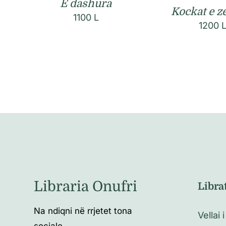
E dashura
Kockat e 
1100
L
1200
Libraria Onufri
Libra
Na ndiqni në rrjetet tona
Vellai i
sociale