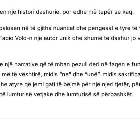
ëfen një histori dashurie, por edhe më tepër se kaq.
palosen në të gjitha nuancat dhe pengesat e tyre të
Fabio Volo-n një autor unik dhe shumë të dashur jo v
e një narrative që të mban pezull deri në faqen e fu
 më të vështirë, midis “ne” dhe “unë”, midis sakrif
e atyre që jemi gati të bëjmë për një njeri tjetër, për 
ë lumturisë vetjake dhe lumturisë së përbashkët.