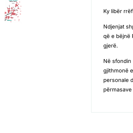
Ky libër rr
Ndjenjat sh
që e bëjnë 
gjerë.
Në sfondin 
gjithmonë e
personale dh
përmasave t