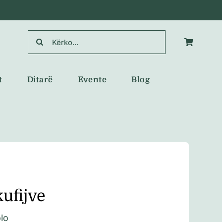
Search
for:
t
Ditarë
Evente
Blog
kufijve
lo