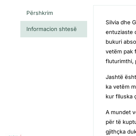
Përshkrim
Silvia dhe 
Informacion shtesë
entuziaste 
bukuri absol
vetëm pak f
fluturimthi
Jashtë ësht
ka vetëm mag
kur flluska 
A mundet vë
për të kupt
gjithçka du