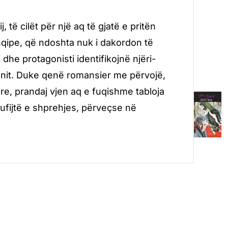
, të cilët për një aq të gjatë e pritën
 shqipe, që ndoshta nuk i dakordon të
 dhe protagonisti identifikojnë njëri-
sionit. Duke qenë romansier me përvojë,
re, prandaj vjen aq e fuqishme tabloja
kufijtë e shprehjes, përveçse në