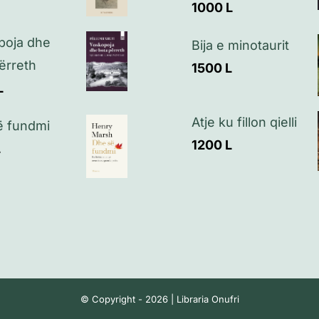
1000
L
poja dhe
Bija e minotaurit
ërreth
1500
L
L
Atje ku fillon qielli
ë fundmi
1200
L
L
© Copyright - 2026 | Libraria Onufri