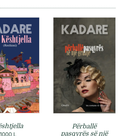
shtjella
Përballë
pasqyrës së një
1000
L