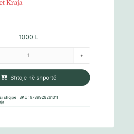
t Kraja
1000
L
Sasi
Prishtina
Shtoje në shportë
si shqipe
SKU:
9789928261311
ja