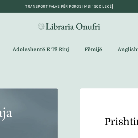
Adoleshentë E Të Rinj
Fëmijë
Anglish
Prisht