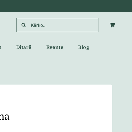
Search
for:
t
Ditarë
Evente
Blog
ina