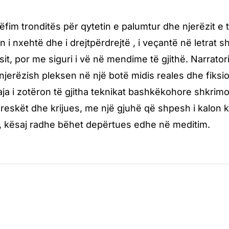
ëfim tronditës për qytetin e palumtur dhe njerëzit e tij
an i nxehtë dhe i drejtpërdrejtë , i veçantë në letrat
sit, por me siguri i vë në mendime të gjithë. Narratori
te njerëzish pleksen në një botë midis reales dhe fik
a i zotëron të gjitha teknikat bashkëkohore shkrimo
I freskët dhe krijues, me një gjuhë që shpesh i kalon 
, kësaj radhe bëhet depërtues edhe në meditim.