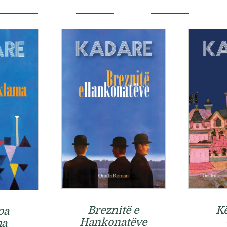
Breznitë e
Kë
pa
Hankonatëve
ma