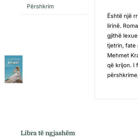
Përshkrim
Është një rr
lirinë. Rom
gjithë lexue
tjetrin, fa
Mehmet Kraj
që krijon. 
përshkrime
Libra të ngjashëm