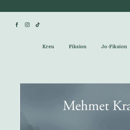
Skip
to
content
Kreu
Fiksion
Jo-Fiksion