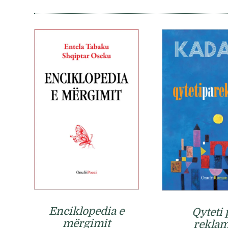
Enciklopedia e
Qyteti 
mërgimit
rekla