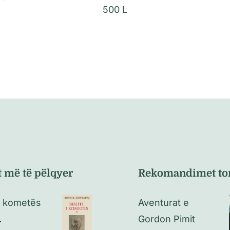
500
L
t më të pëlqyer
Rekomandimet to
 i kometës
Aventurat e
L
Gordon Pimit