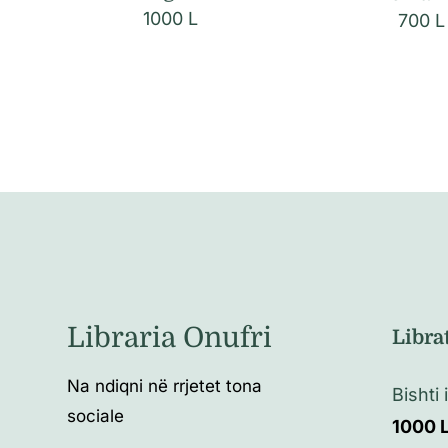
1000
L
700
L
Libraria Onufri
Libra
Na ndiqni në rrjetet tona
Bishti
sociale
1000