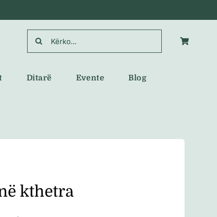
Search
for:
t
Ditarë
Evente
Blog
në kthetra