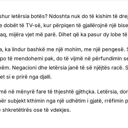
shur letërsia botës? Ndoshta nuk do të kishim të drej
e dobët të TV-së, kur përpiqen të gjallërojnë një bis
aq, mijëra vjet më parë. Dihet që ka pasur dy lobe të
ra, ka lindur bashkë me një mohim, me një pengesë. 
po të mendohemi pak, do të vijmë në përfundimin se
hëm. Negacioni dhe letërsia janë të së njëjtës racë. 
t si e prirë nga djalli.
jmë në mënyrë fare të thjeshtë gjithçka. Letërsia, d
ër subjekt kthimin nga një udhëtim i gjatë, rrëfimin 
të shkretëtirës ose të vdekjes.