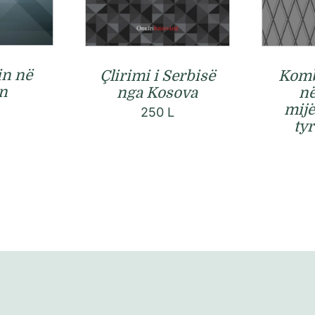
in në
Çlirimi i Serbisë
Komb
n
nga Kosova
në
mijë
250
L
tyr