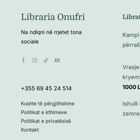
Libraria Onufri
Libra
Na ndiqni në rrjetet tona
Kampi 
sociale
përral
Vrasje
kryemi
1000
+355 69 45 24 514
Ishulli
Kushte të përgjithshme
Politikat e kthimeve
zemre
Politikat e privatësisë
Kontakt