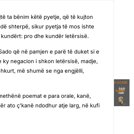
të ta bënim këtë pyetje, që të kujton
edë shterpë, sikur pyetja të mos ishte
 kundërt: pro dhe kundër letërsisë.
Sado që në pamjen e parë të duket si e
 ky negacion i shkon letërsisë, madje,
Shkurt, më shumë se nga engjëlli,
omethënë poemat e para orale, kanë,
për ato ç’kanë ndodhur atje larg, në kufi