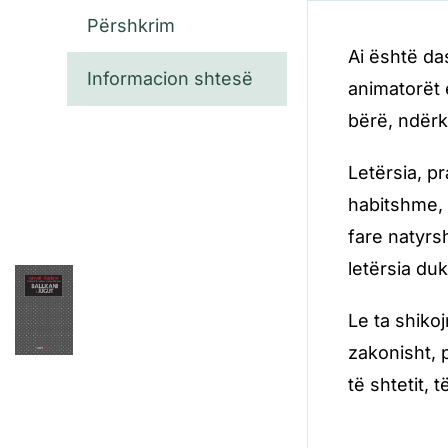
Përshkrim
Ai është da
Informacion shtesë
animatorët 
bërë, ndërk
Letërsia, p
habitshme, 
fare natyrs
letërsia duke
Le ta shiko
zakonisht, p
të shtetit, 