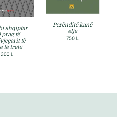
Perënditë kanë
i shqiptar
etje
 prag të
750
L
vjeçarit të
e të tretë
300
L