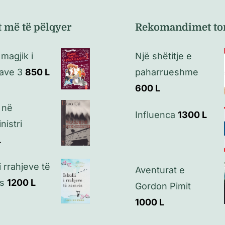
t më të pëlqyer
Rekomandimet to
magjik i
Një shëtitje e
lave 3
850
L
paharrueshme
600
L
 në
Influenca
1300
L
nistri
L
 i rrahjeve të
Aventurat e
s
1200
L
Gordon Pimit
1000
L