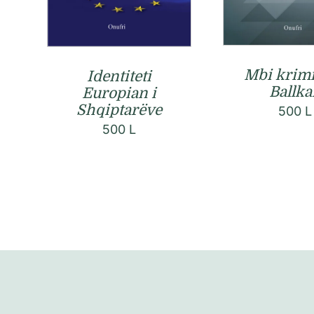
Mbi krim
Identiteti
Ballka
Europian i
Shqiptarëve
500
L
500
L