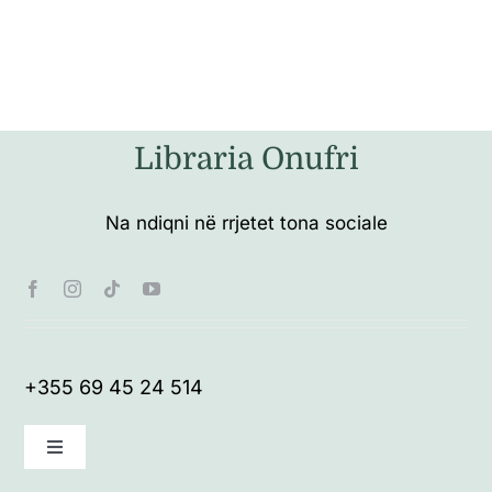
Libraria Onufri
Na ndiqni në rrjetet tona sociale
+355 69 45 24 514
Toggle
Navigation