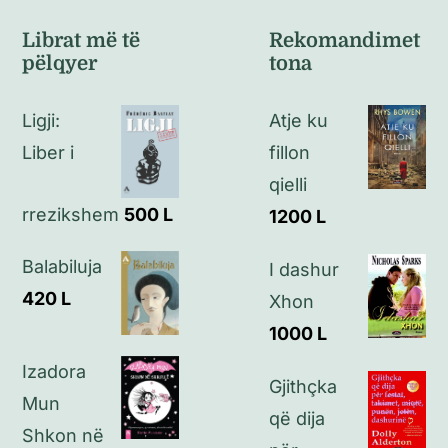
Kushte të përgjithshme
Librat më të
Rekomandimet
pëlqyer
tona
Politikat e kthimeve
Ligji:
Atje ku
Politikat e privatësisë
Liber i
fillon
qielli
Kontakt
rrezikshem
500
L
1200
L
Balabiluja
I dashur
420
L
Xhon
1000
L
Izadora
Gjithçka
Mun
që dija
Shkon në