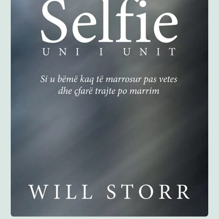
Anglisht
Ditarë
Evente
Blog