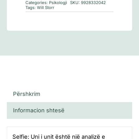
Categories:
Psikologji
SKU:
9928332042
Tags:
Will Storr
Përshkrim
Informacion shtesë
Selfie: Uni i unit është një analizë e