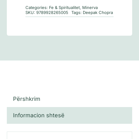
të
Categories:
Fe & Spiritualitet
,
Minerva
suksesit
SKU:
9789928265005
Tags:
Deepak Chopra
Përshkrim
Informacion shtesë