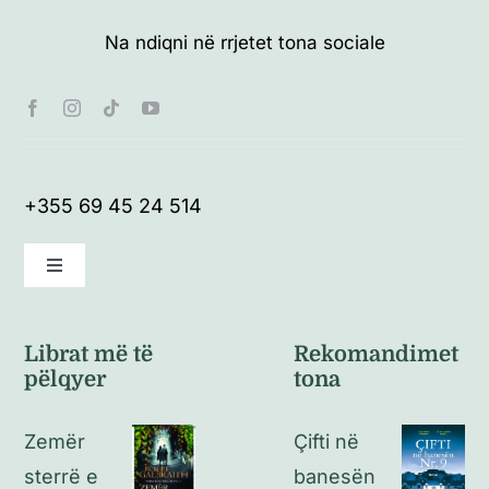
Na ndiqni në rrjetet tona sociale
+355 69 45 24 514
Toggle
Navigation
Kushte të përgjithshme
Librat më të
Rekomandimet
pëlqyer
tona
Politikat e kthimeve
Zemër
Çifti në
Politikat e privatësisë
sterrë e
banesën