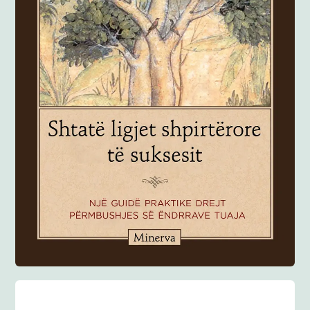
Anglisht
Ditarë
Evente
Blog