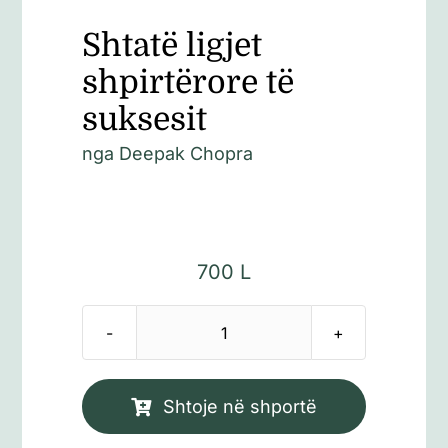
Shtatë ligjet
shpirtërore të
suksesit
nga
Deepak Chopra
700
L
Sasi
Shtatë
ligjet
Shtoje në shportë
shpirtërore