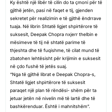
Ky është një libër të cilin do ta çmoni për të
gjithë jetën, pasi në faqet e tij, gjenden
sekretet për realizimin e të gjithë ëndrrave
tuaja. Në librin Shtatë ligjet shpirtërore të
suksesit, Deepak Chopra nxjerr thelbin e
mësimeve të tij në shtatë parime të
thjeshta dhe të fuqishme, të cilat mund të
zbatohen lehtësisht për krijimin e suksesit
në çdo fushë të jetës suaj.
“Nga të gjithë librat e Deepak Chopra-s,
Shtatë ligjet shpirtërore të suksesit
paraqet një plan të rëndësi- shëm për ta
jetuar jetën në nivelin më të lartë dhe të
bashkërenduar. Është i mahnitshëm”.