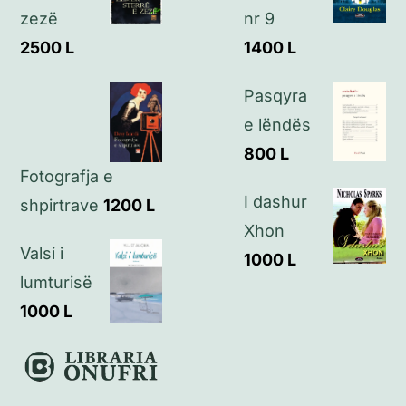
zezë
nr 9
Kontakt
2500
L
1400
L
Pasqyra
e lëndës
800
L
Fotografja e
I dashur
shpirtrave
1200
L
Xhon
Valsi i
1000
L
lumturisë
1000
L