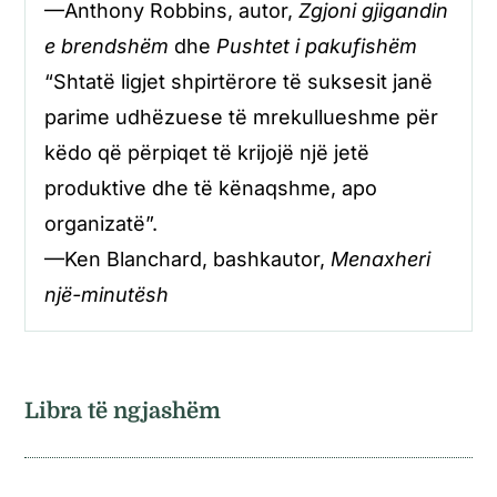
—Anthony Robbins, autor,
Zgjoni gjigandin
e brendshëm
dhe
Pushtet i pakufishëm
“Shtatë ligjet shpirtërore të suksesit janë
parime udhëzuese të mrekullueshme për
këdo që përpiqet të krijojë një jetë
produktive dhe të kënaqshme, apo
organizatë”.
—Ken Blanchard, bashkautor,
Menaxheri
një-minutësh
Libra të ngjashëm