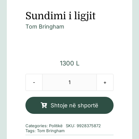
Sundimi i ligjit
Tom Bringham
1300
L
Sasi
Sundimi
i
Shtoje në shportë
ligjit
Categories:
Politikë
SKU:
9928375872
Tags:
Tom Bringham