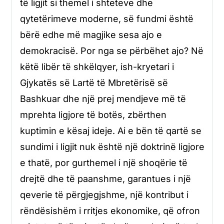
të ligjit si themel i shteteve dhe
qytetërimeve moderne, së fundmi është
bërë edhe më magjike sesa ajo e
demokracisë. Por nga se përbëhet ajo? Në
këtë libër të shkëlqyer, ish-kryetari i
Gjykatës së Lartë të Mbretërisë së
Bashkuar dhe një prej mendjeve më të
mprehta ligjore të botës, zbërthen
kuptimin e kësaj ideje. Ai e bën të qartë se
sundimi i ligjit nuk është një doktrinë ligjore
e thatë, por gurthemel i një shoqërie të
drejtë dhe të paanshme, garantues i një
qeverie të përgjegjshme, një kontribut i
rëndësishëm i rritjes ekonomike, që ofron