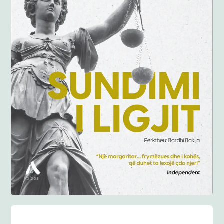
Anglisht
Ditarë
Evente
Blog