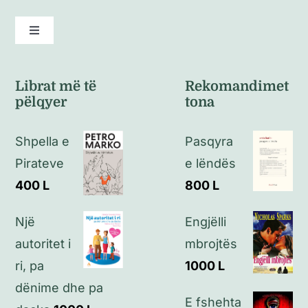
Toggle
Navigation
Kushte të përgjithshme
Librat më të
Rekomandimet
pëlqyer
tona
Politikat e kthimeve
Shpella e
Pasqyra
Politikat e privatësisë
Pirateve
e lëndës
400
L
800
L
Kontakt
Një
Engjëlli
autoritet i
mbrojtës
ri, pa
1000
L
dënime dhe pa
E fshehta