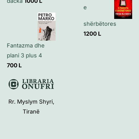
dacka
1000
L
e
shërbëtores
1200
L
Fantazma dhe
plani 3 plus 4
700
L
Rr. Myslym Shyri,
Tiranë