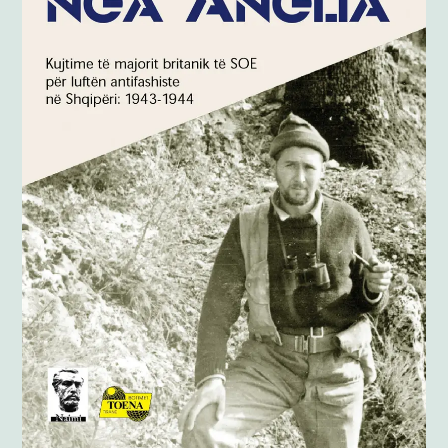
Anglisht
Ditarë
Evente
Blog