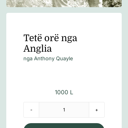
Tetë orë nga
Anglia
nga
Anthony Quayle
1000
L
Sasi
Tetë