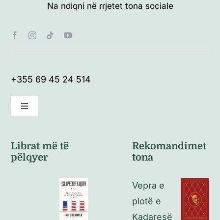
Na ndiqni në rrjetet tona sociale
+355 69 45 24 514
Toggle
Navigation
Kushte të përgjithshme
Librat më të
Rekomandimet
pëlqyer
tona
Politikat e kthimeve
Vepra e
Politikat e privatësisë
plotë e
Kadaresë