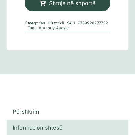
orë
Shtoje në shportë
nga
Anglia
Categories:
Historikë
SKU:
9789928277732
Tags:
Anthony Quayle
Përshkrim
Informacion shtesë