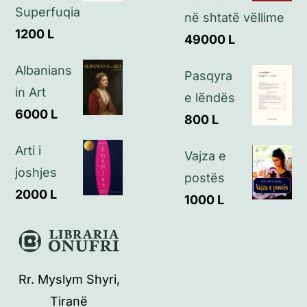
Superfuqia
Kontakt
në shtatë vëllime
1200
L
49000
L
Albanians
Pasqyra
in Art
e lëndës
6000
L
800
L
Arti i
Vajza e
joshjes
postës
2000
L
1000
L
Rr. Myslym Shyri,
Tiranë