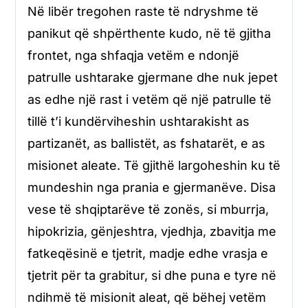
Në libër tregohen raste të ndryshme të
panikut që shpërthente kudo, në të gjitha
frontet, nga shfaqja vetëm e ndonjë
patrulle ushtarake gjermane dhe nuk jepet
as edhe një rast i vetëm që një patrulle të
tillë t’i kundërviheshin ushtarakisht as
partizanët, as ballistët, as fshatarët, e as
misionet aleate. Të gjithë largoheshin ku të
mundeshin nga prania e gjermanëve. Disa
vese të shqiptarëve të zonës, si mburrja,
hipokrizia, gënjeshtra, vjedhja, zbavitja me
fatkeqësinë e tjetrit, madje edhe vrasja e
tjetrit për ta grabitur, si dhe puna e tyre në
ndihmë të misionit aleat, që bëhej vetëm