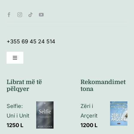
+355 69 45 24 514
Toggle
Navigation
Kushte të përgjithshme
Librat më të
Rekomandimet
pëlqyer
tona
Politikat e kthimeve
Selfie:
Zëri i
Politikat e privatësisë
Uni i Unit
Arçerit
1250
L
1200
L
Kontakt