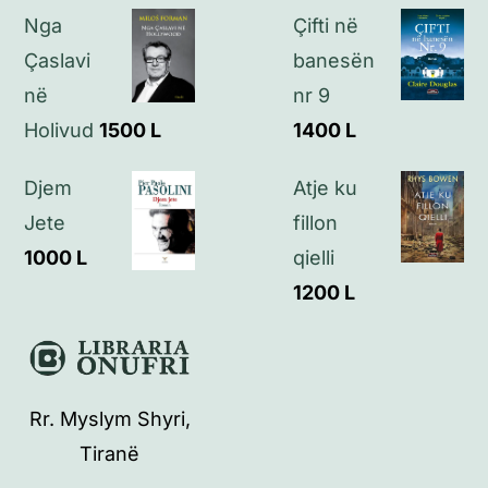
Nga
Çifti në
Çaslavi
banesën
në
nr 9
Holivud
1500
L
1400
L
Djem
Atje ku
Jete
fillon
1000
L
qielli
1200
L
Rr. Myslym Shyri,
Tiranë