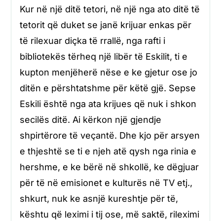
Kur në një ditë tetori, në një nga ato ditë të
tetorit që duket se janë krijuar enkas për
të rilexuar diçka të rrallë, nga rafti i
bibliotekës tërheq një libër të Eskilit, ti e
kupton menjëherë nëse e ke gjetur ose jo
ditën e përshtatshme për këtë gjë. Sepse
Eskili është nga ata krijues që nuk i shkon
secilës ditë. Ai kërkon një gjendje
shpirtërore të veçantë. Dhe kjo për arsyen
e thjeshtë se ti e njeh atë qysh nga rinia e
hershme, e ke bërë në shkollë, ke dëgjuar
për të në emisionet e kulturës në TV etj.,
shkurt, nuk ke asnjë kureshtje për të,
kështu që leximi i tij ose, më saktë, rileximi