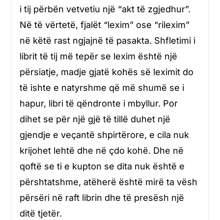
i tij përbën vetvetiu një “akt të zgjedhur”.
Në të vërtetë, fjalët “lexim” ose “rilexim”
në këtë rast ngjajnë të pasakta. Shfletimi i
librit të tij më tepër se lexim është një
përsiatje, madje gjatë kohës së leximit do
të ishte e natyrshme që më shumë se i
hapur, libri të qëndronte i mbyllur. Por
dihet se për një gjë të tillë duhet një
gjendje e veçantë shpirtërore, e cila nuk
krijohet lehtë dhe në çdo kohë. Dhe në
qoftë se ti e kupton se dita nuk është e
përshtatshme, atëherë është mirë ta vësh
përsëri në raft librin dhe të presësh një
ditë tjetër.