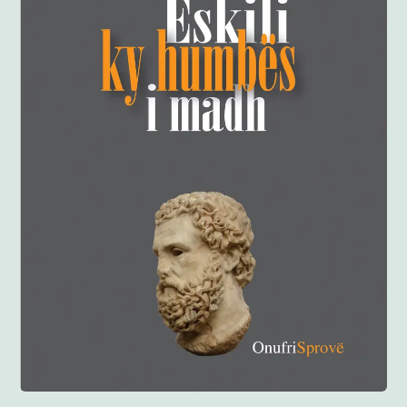
Anglisht
Ditarë
Evente
Blog