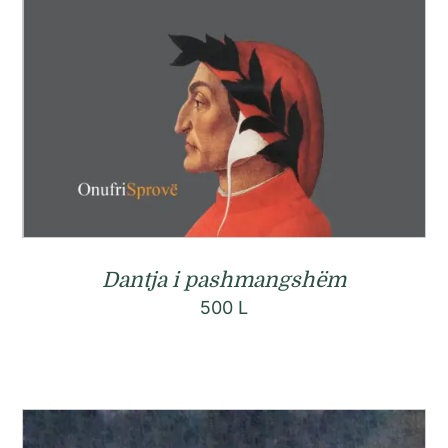
Dantja i pashmangshëm
500
L