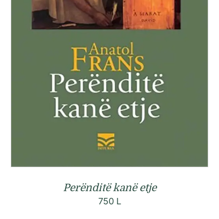
Perënditë kanë etje
750
L