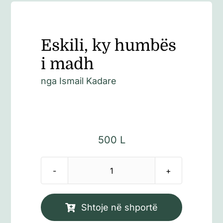
Eskili, ky humbës
i madh
nga
Ismail Kadare
500
L
Sasi
Eskili,
ky
Shtoje në shportë
humbës