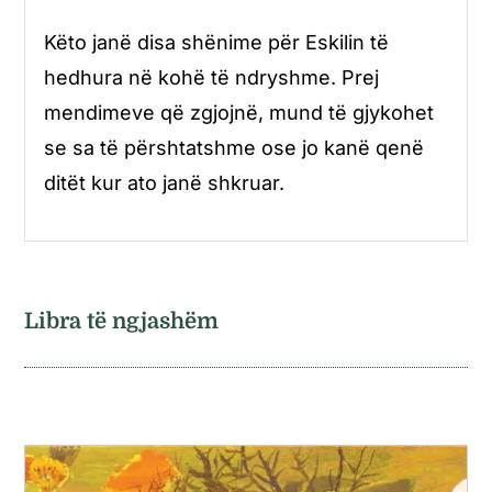
Këto janë disa shënime për Eskilin të
hedhura në kohë të ndryshme. Prej
mendimeve që zgjojnë, mund të gjykohet
se sa të përshtatshme ose jo kanë qenë
ditët kur ato janë shkruar.
Libra të ngjashëm