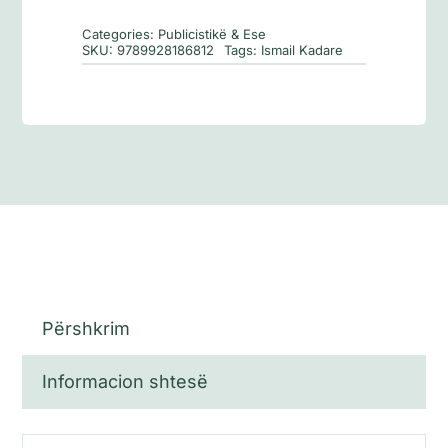
i
Categories:
Publicistikë & Ese
madh
SKU:
9789928186812
Tags:
Ismail Kadare
Përshkrim
Informacion shtesë