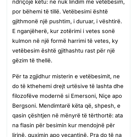
ndriçojë këtu: ne nuk lindim me vetëbesim,
por bëhemi të tillë. Vetëbesimi është
gjithmonë një pushtim, i duruar, i vështirë.
E nganjëherë, kur zotërimi i vetes sonë
kulmon në një formë harrimi të vetes, ky
vetëbesim është gjithashtu rast për një
gëzim të thellë.
Për ta zgjidhur misterin e vetëbesimit, ne
do të kthehemi drejt urtësive të lashta dhe
filozofëve modernë si Emersoni, Niçe apo
Bergsoni. Mendimtarë këta që, shpesh, e
qasin çështjen në mënyrë të tërthortë: ata
na flasin për besimin kur mendojnë për
lirinë, guximin apo veçantinë. Pra do të na