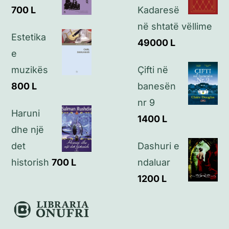
700
L
Kadaresë
Kontakt
në shtatë vëllime
Estetika
49000
L
e
muzikës
Çifti në
800
L
banesën
nr 9
Haruni
1400
L
dhe një
det
Dashuri e
historish
700
L
ndaluar
1200
L