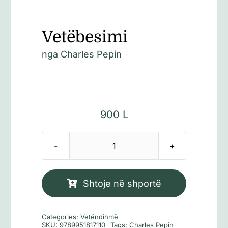
Vetëbesimi
nga
Charles Pepin
900
L
Sasi
Vetëbesimi
Shtoje në shportë
Categories:
Vetëndihmë
SKU:
9789951817110
Tags:
Charles Pepin