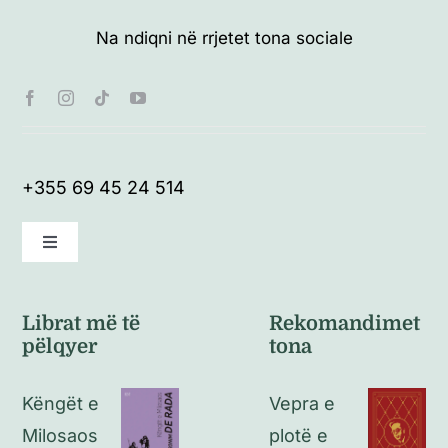
Na ndiqni në rrjetet tona sociale
+355 69 45 24 514
Toggle
Navigation
Kushte të përgjithshme
Librat më të
Rekomandimet
pëlqyer
tona
Politikat e kthimeve
Këngët e
Vepra e
Politikat e privatësisë
Milosaos
plotë e