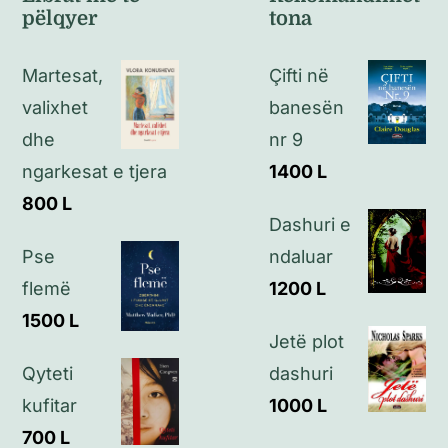
pëlqyer
tona
Politikat e kthimeve
Martesat,
Çifti në
Politikat e privatësisë
valixhet
banesën
dhe
nr 9
Kontakt
ngarkesat e tjera
1400
L
800
L
Dashuri e
Pse
ndaluar
flemë
1200
L
1500
L
Jetë plot
Qyteti
dashuri
kufitar
1000
L
700
L