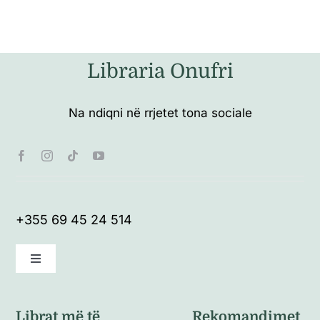
Libraria Onufri
Na ndiqni në rrjetet tona sociale
+355 69 45 24 514
Toggle
Navigation
Kushte të përgjithshme
Librat më të
Rekomandimet