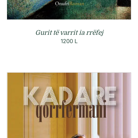
Gurit të varrit ia rrëfej
1200
L