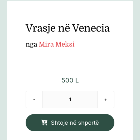
Vrasje në Venecia
nga
Mira Meksi
500
L
Sasi
Vrasje
në
Shtoje në shportë
Venecia