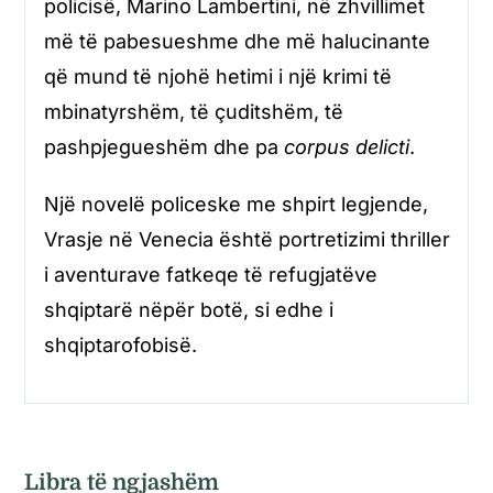
policisë, Marino Lambertini, në zhvillimet
më të pabesueshme dhe më halucinante
që mund të njohë hetimi i një krimi të
mbinatyrshëm, të çuditshëm, të
pashpjegueshëm dhe pa
corpus delicti
.
Një novelë policeske me shpirt legjende,
Vrasje në Venecia është portretizimi thriller
i aventurave fatkeqe të refugjatëve
shqiptarë nëpër botë, si edhe i
shqiptarofobisë.
Libra të ngjashëm