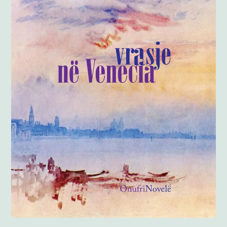
Anglisht
Ditarë
Evente
Blog