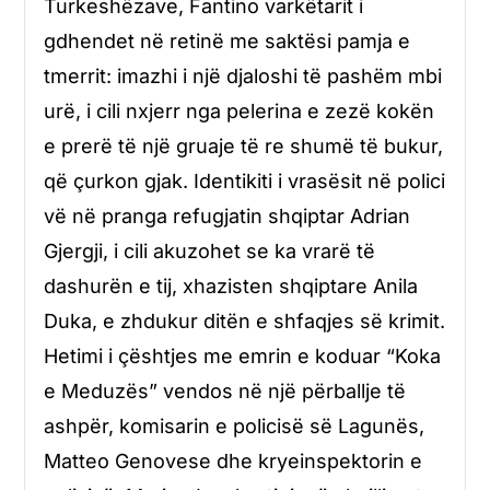
Turkeshëzave, Fantino varkëtarit i
gdhendet në retinë me saktësi pamja e
tmerrit: imazhi i një djaloshi të pashëm mbi
urë, i cili nxjerr nga pelerina e zezë kokën
e prerë të një gruaje të re shumë të bukur,
që çurkon gjak. Identikiti i vrasësit në polici
vë në pranga refugjatin shqiptar Adrian
Gjergji, i cili akuzohet se ka vrarë të
dashurën e tij, xhazisten shqiptare Anila
Duka, e zhdukur ditën e shfaqjes së krimit.
Hetimi i çështjes me emrin e koduar “Koka
e Meduzës” vendos në një përballje të
ashpër, komisarin e policisë së Lagunës,
Matteo Genovese dhe kryeinspektorin e