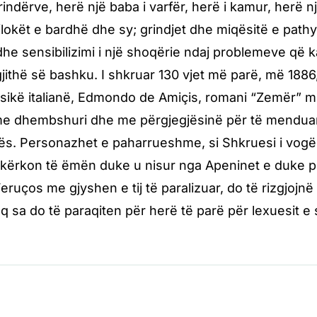
rindërve, herë një baba i varfër, herë i kamur, herë n
flokët e bardhë dhe sy; grindjet dhe miqësitë e path
e sensibilizimi i një shoqërie ndaj problemeve që ka n
gjithë së bashku. I shkruar 130 vjet më parë, më 1886
asikë italianë, Edmondo de Amiçis, romani “Zemër” m
me dhembshuri dhe me përgjegjësinë për të menduar
rës. Personazhet e paharrueshme, si Shkruesi i vogël 
kërkon të ëmën duke u nisur nga Apeninet e duke përf
eruços me gjyshen e tij të paralizuar, do të rizgjojnë
q sa do të paraqiten për herë të parë për lexuesit e 