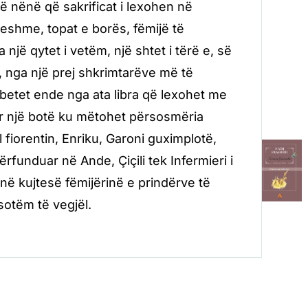
jë nënë që sakrificat i lexohen në
yeshme, topat e borës, fëmijë të
jë qytet i vetëm, një shtet i tërë e, së
, nga një prej shkrimtarëve më të
betet ende nga ata libra që lexohet me
 një botë ku mëtohet përsosmëria
fiorentin, Enriku, Garoni guximplotë,
unduar në Ande, Çiçili tek Infermieri i
 në kujtesë fëmijërinë e prindërve të
sotëm të vegjël.