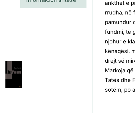
ankthet e p
rrudha, në 
pamundur dh
fundmi, të 
njohur e kl
kënaqësi, 
drejt së mi
Markoja që 
Tatës dhe F
sotëm, po a