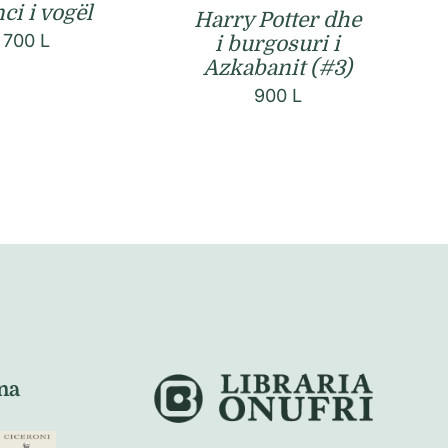
ci i vogël
Harry Potter dhe
700
L
i burgosuri i
Azkabanit (#3)
900
L
na