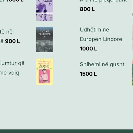
800
L
Udhëtim në
të në
Europën Lindore
në
900
L
1000
L
lumtur që
Shihemi në gusht
me vdiq
1500
L
L