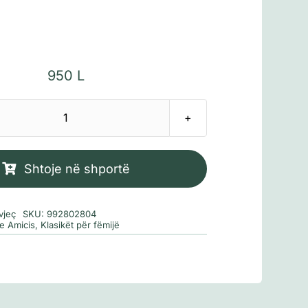
950
L
Sasi
Zemër
Shtoje në shportë
vjeç
SKU:
992802804
e Amicis
,
Klasikët për fëmijë