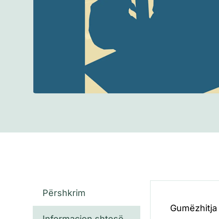
Përshkrim
Gumëzhitja 
Informacion shtesë