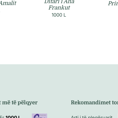
Ditari i Ana
Amalit
Prin
Frankut
L
1000
L
t më të pëlqyer
Rekomandimet to
Er
1000
L
Arti i të pleqëruarit