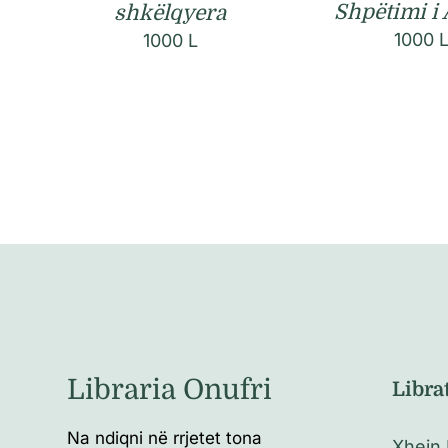
Shpëtimi i 
shkëlqyera
1000
1000
L
Libraria Onufri
Libra
Na ndiqni në rrjetet tona
Xhejn 