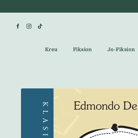
Skip
to
content
Kreu
Fiksion
Jo-Fiksion