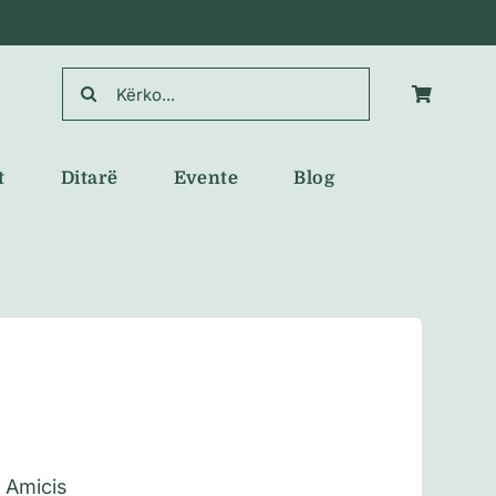
Search
for:
t
Ditarë
Evente
Blog
 Amicis