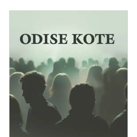
Anglisht
Ditarë
Evente
Blog