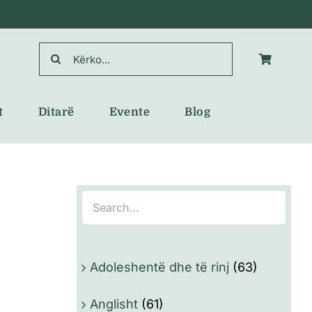
Search
for:
t
Ditarë
Evente
Blog
Adoleshentë dhe të rinj
(63)
Anglisht
(61)