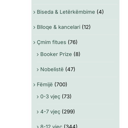
Biseda & Letërkëmbime
(4)
Blloqe & kancelari
(12)
Çmim fitues
(76)
Booker Prize
(8)
Nobelistë
(47)
Fëmijë
(700)
0-3 vjeç
(73)
4-7 vjeç
(299)
8-12 vjeç
(344)