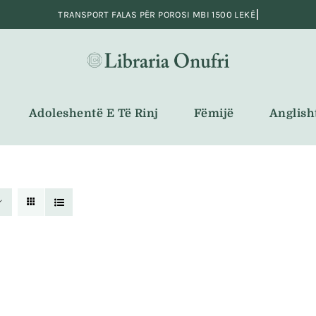
Adoleshentë E Të Rinj
Fëmijë
Anglish