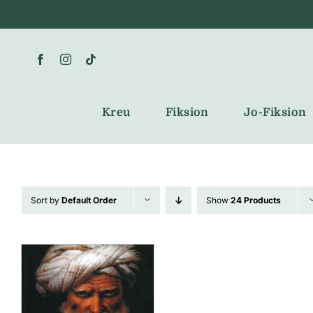
Skip
to
content
Kreu
Fiksion
Jo-Fiksion
Sort by
Default Order
Show
24 Products