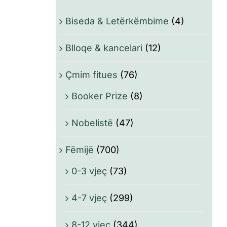
Biseda & Letërkëmbime
(4)
Blloqe & kancelari
(12)
Çmim fitues
(76)
Booker Prize
(8)
Nobelistë
(47)
Fëmijë
(700)
0-3 vjeç
(73)
4-7 vjeç
(299)
8-12 vjeç
(344)