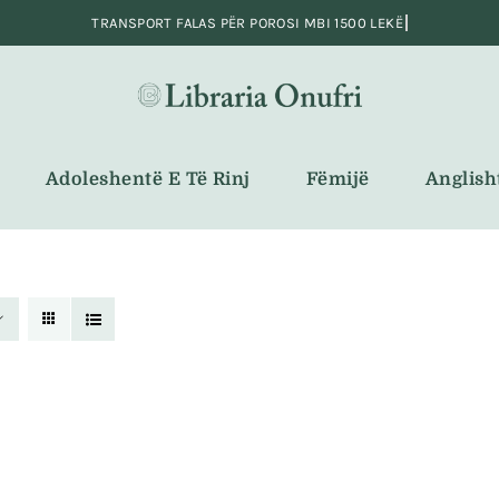
Adoleshentë E Të Rinj
Fëmijë
Anglish