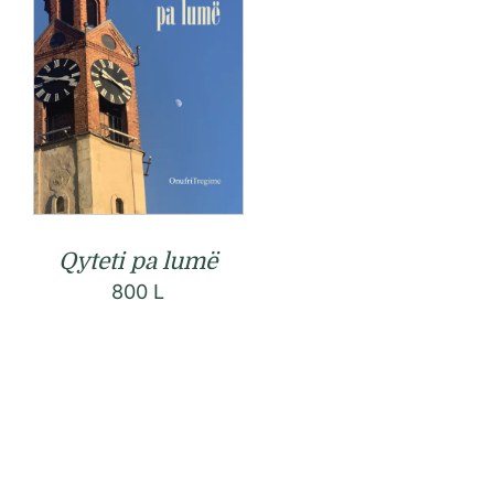
Qyteti pa lumë
800
L