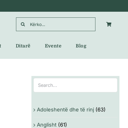
Search
for:
t
Ditarë
Evente
Blog
Adoleshentë dhe të rinj
(63)
Anglisht
(61)