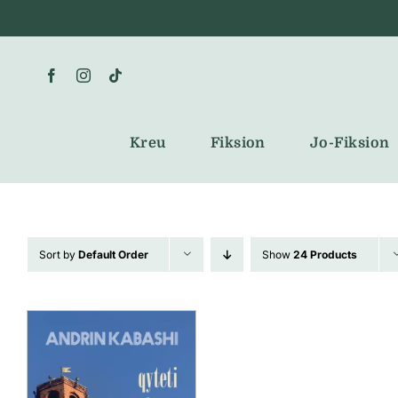
Skip
to
content
Kreu
Fiksion
Jo-Fiksion
Sort by
Default Order
Show
24 Products