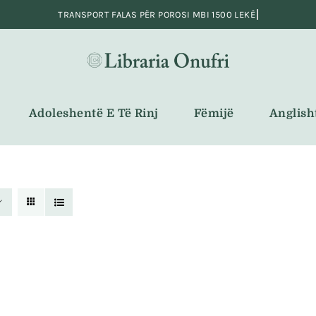
Adoleshentë E Të Rinj
Fëmijë
Anglish