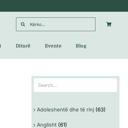
Search
for:
t
Ditarë
Evente
Blog
Adoleshentë dhe të rinj
(63)
Anglisht
(61)