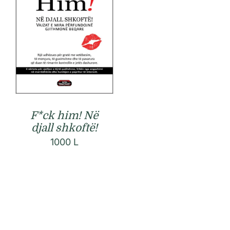
F*ck him! Në
djall shkoftë!
1000
L