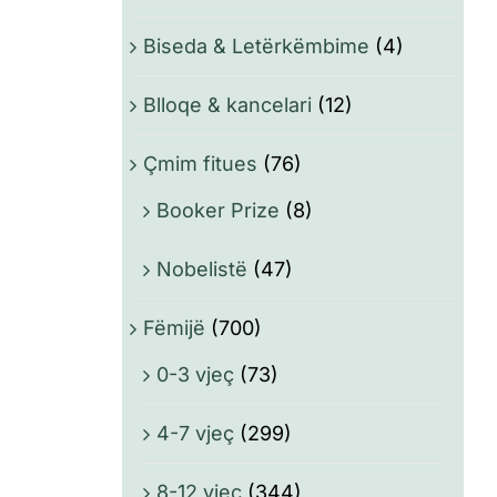
Biseda & Letërkëmbime
(4)
Blloqe & kancelari
(12)
Çmim fitues
(76)
Booker Prize
(8)
Nobelistë
(47)
Fëmijë
(700)
0-3 vjeç
(73)
4-7 vjeç
(299)
8-12 vjeç
(344)