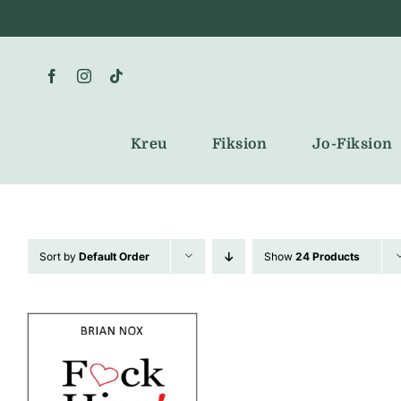
Skip
to
content
Kreu
Fiksion
Jo-Fiksion
Sort by
Default Order
Show
24 Products