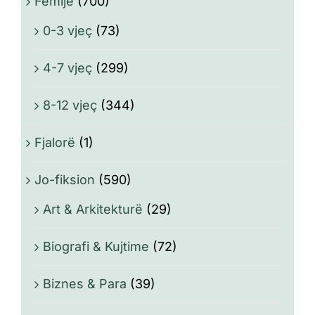
Fëmijë
(700)
0-3 vjeç
(73)
4-7 vjeç
(299)
8-12 vjeç
(344)
Fjalorë
(1)
Jo-fiksion
(590)
Art & Arkitekturë
(29)
Biografi & Kujtime
(72)
Biznes & Para
(39)