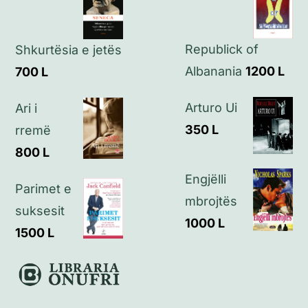
Politikat e privatësisë
Republick of
Kontakt
Shkurtësia e jetës
Albanania
1200
L
700
L
Arturo Ui
Ari i
350
L
rremë
800
L
Engjëlli
Parimet e
mbrojtës
suksesit
1000
L
1500
L