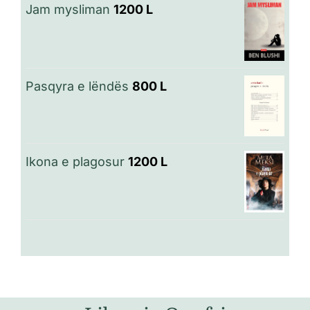
Jam mysliman
1200
L
Pasqyra e lëndës
800
L
Ikona e plagosur
1200
L