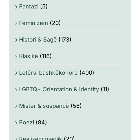
Fantazi
(5)
Feminizëm
(20)
Histori & Sagë
(173)
Klasikë
(116)
Letërsi bashkëkohore
(400)
LGBTQ+ Orientation & Identity
(11)
Mister & suspancë
(58)
Poezi
(84)
Realizëm magjik
(20)