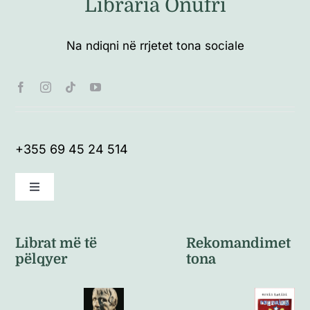
Libraria Onufri
Na ndiqni në rrjetet tona sociale
+355 69 45 24 514
Toggle
Navigation
Kushte të përgjithshme
Librat më të
Rekomandimet
pëlqyer
tona
Politikat e kthimeve