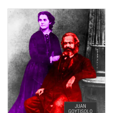
Anglisht
Ditarë
Evente
Blog