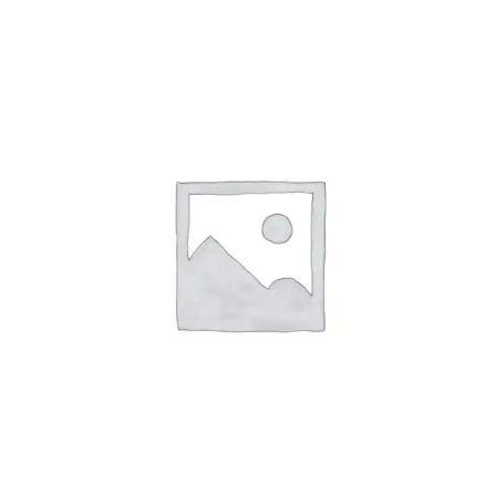
Anglisht
Ditarë
Evente
Blog