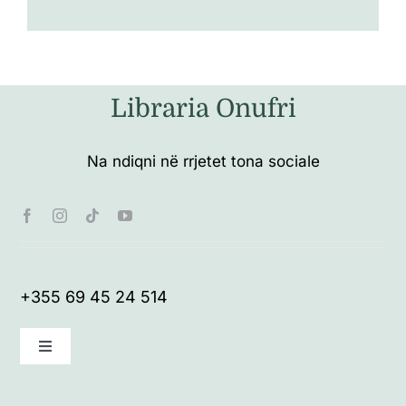
Libraria Onufri
Na ndiqni në rrjetet tona sociale
+355 69 45 24 514
Toggle
Navigation
Kushte të përgjithshme