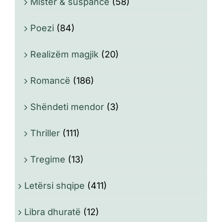
Mister & suspancë
(58)
Poezi
(84)
Realizëm magjik
(20)
Romancë
(186)
Shëndeti mendor
(3)
Thriller
(111)
Tregime
(13)
Letërsi shqipe
(411)
Libra dhuratë
(12)