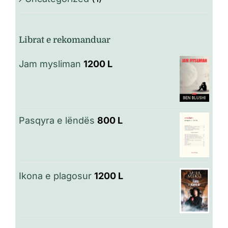
Librat e rekomanduar
Jam mysliman
1200
L
Pasqyra e lëndës
800
L
Ikona e plagosur
1200
L