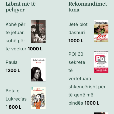
Librat më të
Rekomandimet
pëlqyer
tona
Politikat e kthimeve
Kohë për
Jetë plot
Politikat e privatësisë
të jetuar,
dashuri
kohë për
1000
L
Kontakt
të vdekur
1000
L
PO! 60
Paula
sekrete
1200
L
të
vertetuara
shkencërisht për
Bota e
të qenë më
Lukrecias
bindës
1000
L
1
800
L