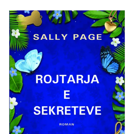
Anglisht
Ditarë
Evente
Blog