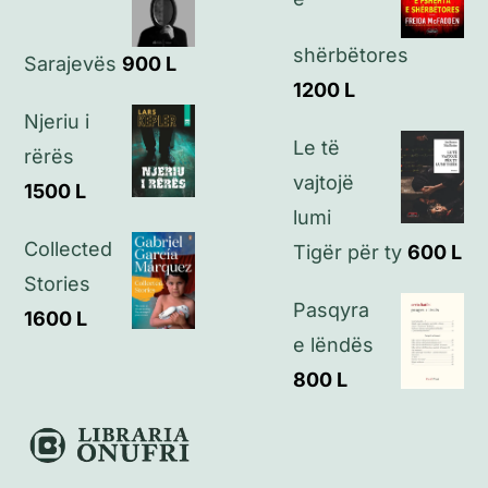
shërbëtores
Kontakt
Sarajevës
900
L
1200
L
Njeriu i
Le të
rërës
vajtojë
1500
L
lumi
Collected
Tigër për ty
600
L
Stories
Pasqyra
1600
L
e lëndës
800
L