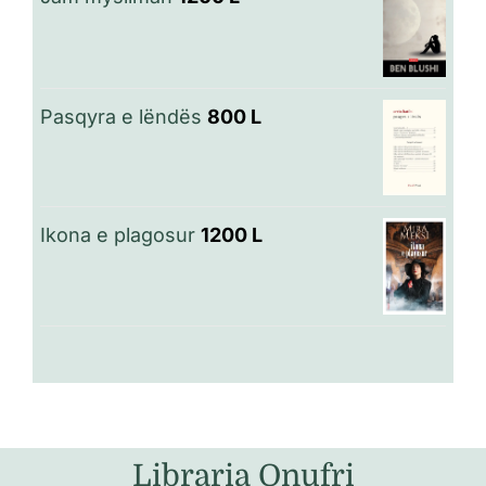
Pasqyra e lëndës
800
L
Ikona e plagosur
1200
L
Libraria Onufri