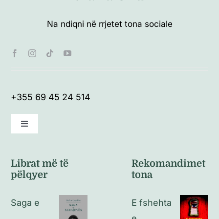
Na ndiqni në rrjetet tona sociale
+355 69 45 24 514
Toggle
Navigation
Kushte të përgjithshme
Librat më të
Rekomandimet
pëlqyer
tona
Politikat e kthimeve
Saga e
E fshehta
Politikat e privatësisë
e