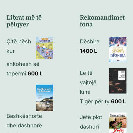
Navigation
Kushte të përgjithshme
Librat më të
Rekomandimet
pëlqyer
tona
Politikat e kthimeve
Ç'të bësh
Dëshira
Politikat e privatësisë
kur
1400
L
ankohesh së
Kontakt
Le të
tepërmi
600
L
vajtojë
lumi
Tigër për ty
600
L
Bashkëshortë
Jetë plot
dhe dashnorë
dashuri