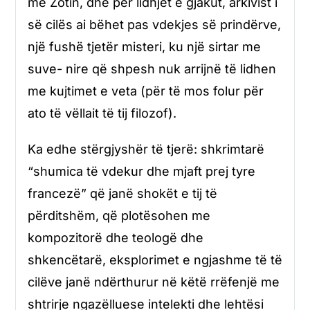
me Zotin, dhe për lidhjet e gjakut, arkivist i
së cilës ai bëhet pas vdekjes së prindërve,
një fushë tjetër misteri, ku një sirtar me
suve- nire që shpesh nuk arrijnë të lidhen
me kujtimet e veta (për të mos folur për
ato të vëllait të tij filozof).
Ka edhe stërgjyshër të tjerë: shkrimtarë
“shumica të vdekur dhe mjaft prej tyre
francezë” që janë shokët e tij të
përditshëm, që plotësohen me
kompozitorë dhe teologë dhe
shkencëtarë, eksplorimet e ngjashme të të
cilëve janë ndërthurur në këtë rrëfenjë me
shtrirje ngazëlluese intelekti dhe lehtësi