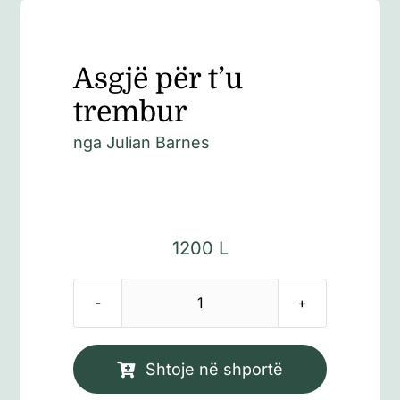
Asgjë për t’u
trembur
nga
Julian Barnes
1200
L
Sasi
Asgjë
për
Shtoje në shportë
t'u