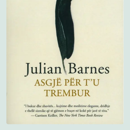
Anglisht
Ditarë
Evente
Blog