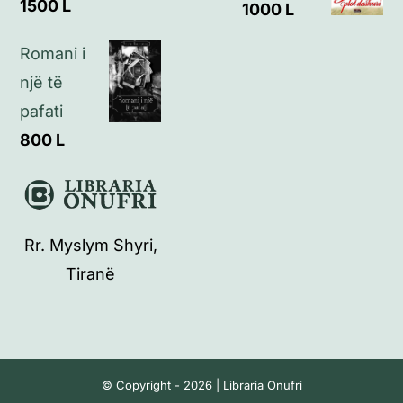
1500
L
1000
L
Romani i
një të
pafati
800
L
Rr. Myslym Shyri,
Tiranë
© Copyright - 2026 | Libraria Onufri