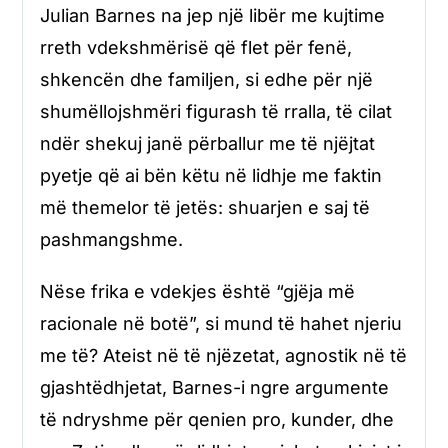
Julian Barnes na jep një libër me kujtime
rreth vdekshmërisë që flet për fenë,
shkencën dhe familjen, si edhe për një
shumëllojshmëri figurash të rralla, të cilat
ndër shekuj janë përballur me të njëjtat
pyetje që ai bën këtu në lidhje me faktin
më themelor të jetës: shuarjen e saj të
pashmangshme.
Nëse frika e vdekjes është “gjëja më
racionale në botë”, si mund të hahet njeriu
me të? Ateist në të njëzetat, agnostik në të
gjashtëdhjetat, Barnes-i ngre argumente
të ndryshme për qenien pro, kunder, dhe