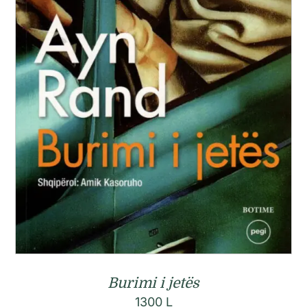
Burimi i jetës
1300
L