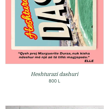
Heshturazi dashuri
800
L