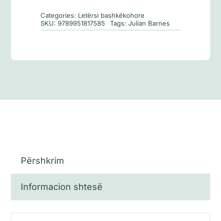
trembur
Categories:
Letërsi bashkëkohore
SKU:
9789951817585
Tags:
Julian Barnes
Përshkrim
Informacion shtesë