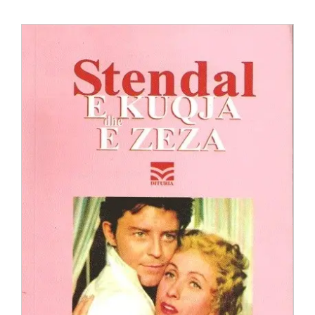
Anglisht
Ditarë
Evente
Blog