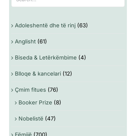
Adoleshentë dhe të rinj
(63)
Anglisht
(61)
Biseda & Letërkëmbime
(4)
Blloqe & kancelari
(12)
Çmim fitues
(76)
Booker Prize
(8)
Nobelistë
(47)
Fëmijë
(700)