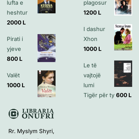
lufta e
plagosur
heshtur
1200
L
Kontakt
2000
L
I dashur
Pirati i
Xhon
yjeve
1000
L
800
L
Le të
Valët
vajtojë
1000
L
lumi
Tigër për ty
600
L
Rr. Myslym Shyri,