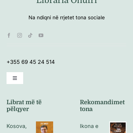
Libraria Onufri
Na ndiqni në rrjetet tona sociale
+355 69 45 24 514
Toggle
Navigation
Kushte të përgjithshme
Librat më të
Rekomandimet
pëlqyer
tona
Politikat e kthimeve
Kosova,
Ikona e
Politikat e privatësisë