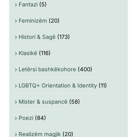
Fantazi
(5)
Feminizëm
(20)
Histori & Sagë
(173)
Klasikë
(116)
Letërsi bashkëkohore
(400)
LGBTQ+ Orientation & Identity
(11)
Mister & suspancë
(58)
Poezi
(84)
Realizëm magjik
(20)