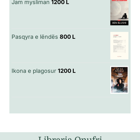
Jam mysliman
1200
L
Pasqyra e lëndës
800
L
Ikona e plagosur
1200
L