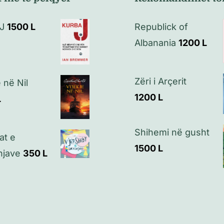
J
1500
L
Republick of
Albanania
1200
L
Zëri i Arçerit
 në Nil
1200
L
L
Shihemi në gusht
at e
1500
L
njave
350
L