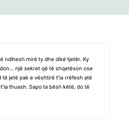
 ndihesh mirë ty dhe dikë tjetër. Ky
undon… një sekret që të shqetëson ose
të jetë pak e vështirë t’ia rrëfesh atë
’ia thuash. Sapo ta bësh këtë, do të