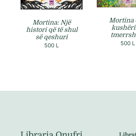
Mortina
Mortina: Një
kushërir
histori që të shul
tmerrs
së qeshuri
500
L
500
L
Libraria Onufri
Libra