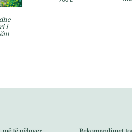
 dhe
i i
hëm
t më të pëlqyer
Rekomandimet to