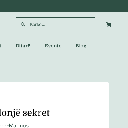
Search
for:
t
Ditarë
Evente
Blog
donjë sekret
ore-Mallinos