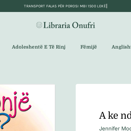
Adoleshentë E Të Rinj
Fëmijë
Anglish
A ke n
Jennifer Mo