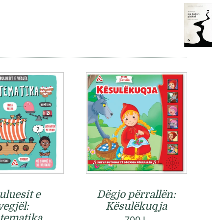
Dëgjo përrallën:
uluesit e
Kësulëkuqja
vegjël:
tematika
700
L