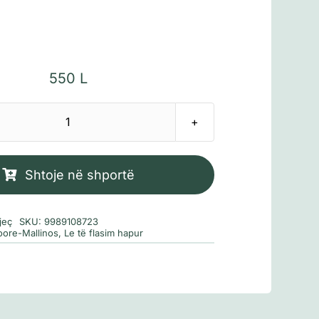
550
L
Sasi
A
ke
Shtoje në shportë
ndonjë
sekret
jeç
SKU:
9989108723
oore-Mallinos
,
Le të flasim hapur