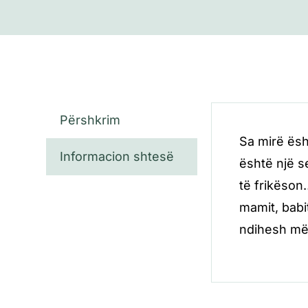
Përshkrim
Sa mirë ësh
Informacion shtesë
është një s
të frikëson…
mamit, babi
ndihesh më