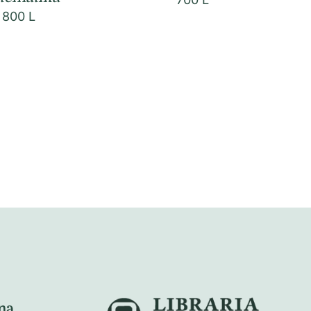
800
L
na