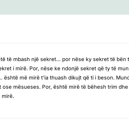
të të mbash një sekret… por nëse ky sekret të bën të
ekret i mirë. Por, nëse ke ndonjë sekret që ty të m
 është më mirë t’ia thuash dikujt që ti i beson. Mund 
t ose mësueses. Por, është mirë të bëhesh trim dhe t
 mirë.