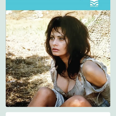
Anglisht
Ditarë
Evente
Blog