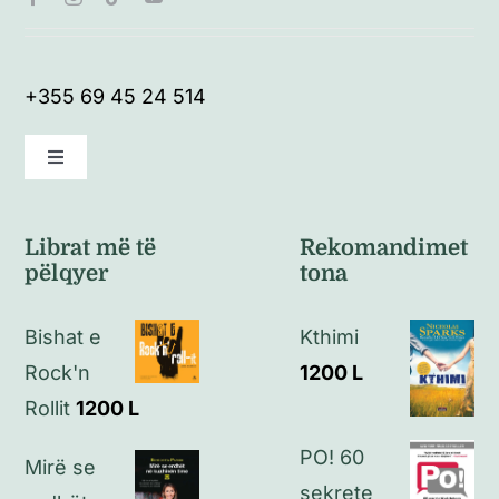
+355 69 45 24 514
Toggle
Navigation
Kushte të përgjithshme
Librat më të
Rekomandimet
pëlqyer
tona
Politikat e kthimeve
Bishat e
Kthimi
Politikat e privatësisë
Rock'n
1200
L
Rollit
1200
L
Kontakt
PO! 60
Mirë se
sekrete