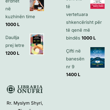
erdhët
të
në
vertetuara
kuzhinën time
shkencërisht për
1000
L
të qenë më
Daullja
bindës
1000
L
prej letre
Çifti në
1200
L
banesën
nr 9
1400
L
Rr. Myslym Shyri,