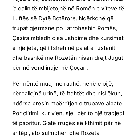
ia dalin të mbijetojnë në Romën e viteve të
Luftës së Dytë Botërore. Ndërkohë që
trupat gjermane po i afroheshin Romës,
Çezira mbledh disa ushqime dhe kursimet
e një jete, që i fsheh në palat e fustanit,
dhe bashkë me Rozetën nisen drejt Jugut
për në vendlindje, në Çoçari.
Për nëntë muaj me radhë, nënë e bijë,
përballojnë urinë, të ftohtët dhe pisllëkun,
ndërsa presin mbërritjen e trupave aleate.
Por çlirimi, kur vjen, sjell për to një tragjedi
të papritur. Gjatë rrugës së kthimit për në
shtëpi, ato sulmohen dhe Rozeta