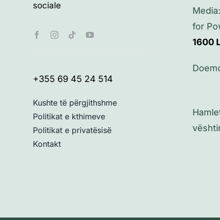
sociale
Media
for P
1600
Doem
+355 69 45 24 514
Kushte të përgjithshme
Hamleti
Politikat e kthimeve
vështi
Politikat e privatësisë
Kontakt