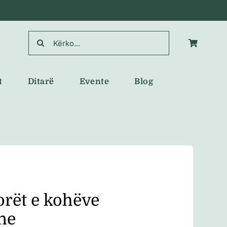
Search
for:
t
Ditarë
Evente
Blog
rët e kohëve
ne