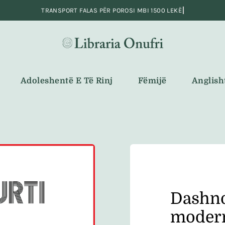
Adoleshentë E Të Rinj
Fëmijë
Anglish
Dashno
moder