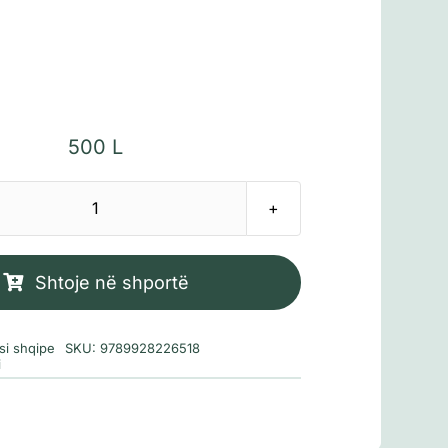
500
L
Sasi
Dashnorët
e
Shtoje në shportë
kohëve
moderne
si shqipe
SKU:
9789928226518
i