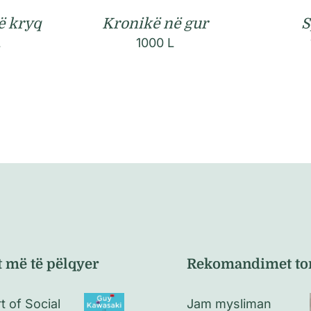
S
ë kryq
Kronikë në gur
L
1000
L
t më të pëlqyer
Rekomandimet to
t of Social
Jam mysliman