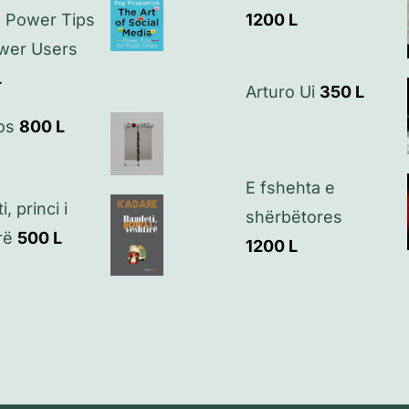
: Power Tips
1200
L
ower Users
L
Arturo Ui
350
L
os
800
L
E fshehta e
, princi i
shërbëtores
rë
500
L
1200
L