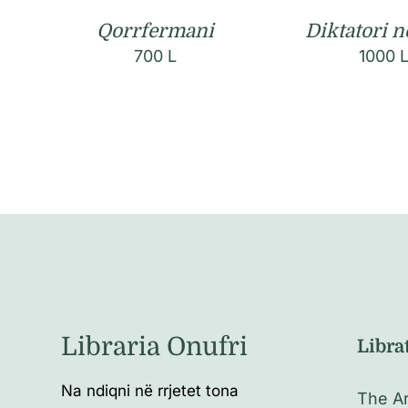
Qorrfermani
Diktatori n
700
L
1000
Libraria Onufri
Libra
Na ndiqni në rrjetet tona
The Ar