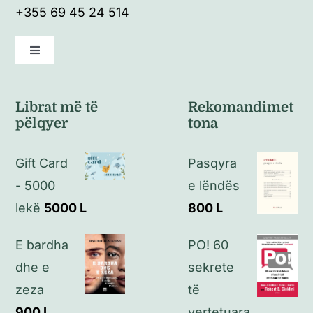
+355 69 45 24 514
Toggle
Navigation
Kushte të përgjithshme
Librat më të
Rekomandimet
pëlqyer
tona
Politikat e kthimeve
Gift Card
Pasqyra
Politikat e privatësisë
- 5000
e lëndës
lekë
5000
L
800
L
Kontakt
E bardha
PO! 60
dhe e
sekrete
zeza
të
900
L
vertetuara