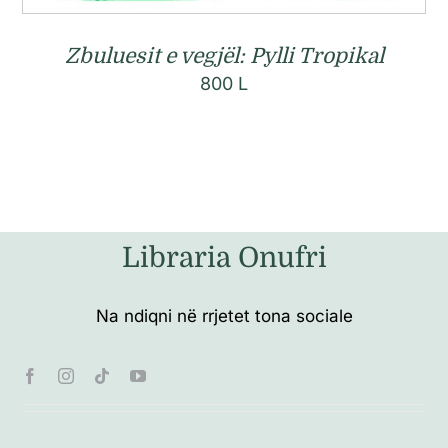
Zbuluesit e vegjël: Pylli Tropikal
800
L
Libraria Onufri
Na ndiqni në rrjetet tona sociale