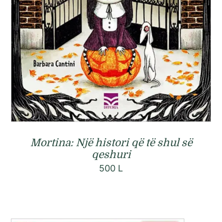
Mortina: Një histori që të shul së
qeshuri
500
L