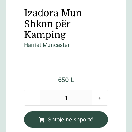
Izadora Mun
Shkon për
Kamping
Harriet Muncaster
650
L
Sasi
Izadora
Mun
Shtoje në shportë
Shkon