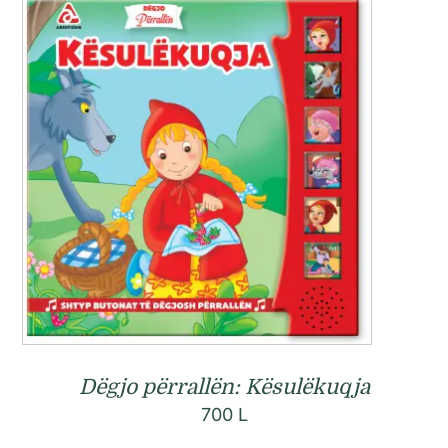
Dëgjo përrallën: Kësulëkuqja
700
L