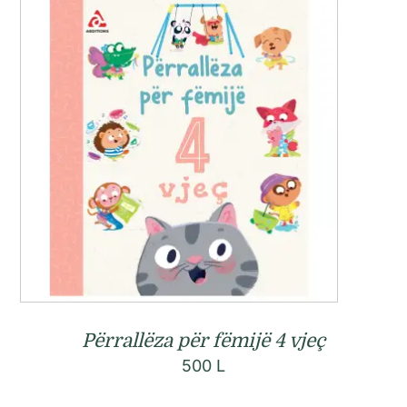
Përrallëza për fëmijë 4 vjeç
500
L