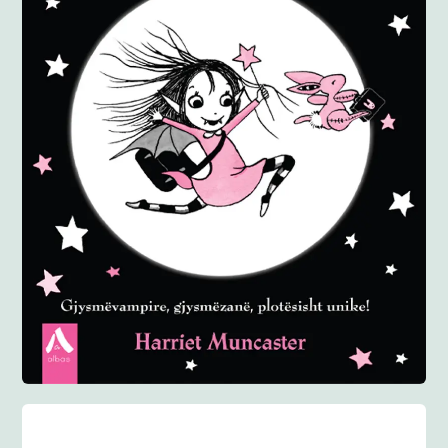
Anglisht
Ditarë
Evente
Blog