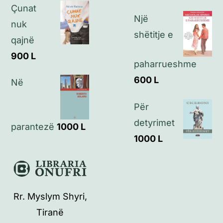
Çunat
Një
nuk
shëtitje e
qajnë
900
L
paharrueshme
600
L
Në
Për
detyrimet
parantezë
1000
L
1000
L
Rr. Myslym Shyri,
Tiranë