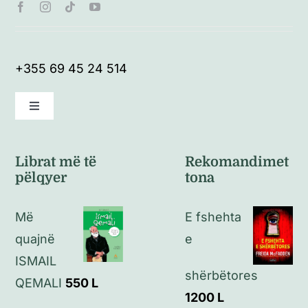
+355 69 45 24 514
Toggle
Navigation
Kushte të përgjithshme
Librat më të
Rekomandimet
pëlqyer
tona
Politikat e kthimeve
Më
E fshehta
Politikat e privatësisë
quajnë
e
ISMAIL
shërbëtores
Kontakt
QEMALI
550
L
1200
L