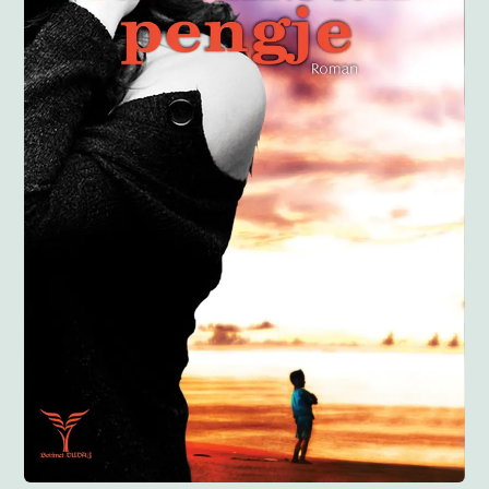
Anglisht
Ditarë
Evente
Blog