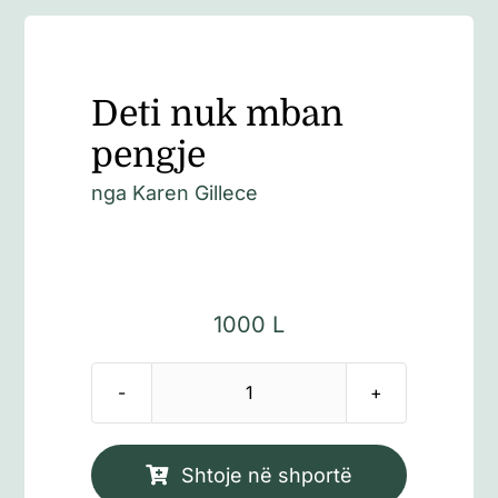
Deti nuk mban
pengje
nga
Karen Gillece
1000
L
Sasi
Deti
nuk
Shtoje në shportë