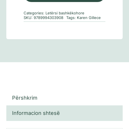
mban
pengje
Categories:
Letërsi bashkëkohore
SKU:
9789994303908
Tags:
Karen Gillece
Përshkrim
Informacion shtesë