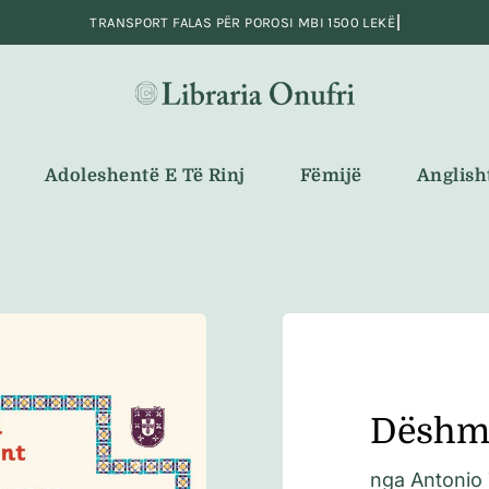
Adoleshentë E Të Rinj
Fëmijë
Anglish
Dëshmo
nga
Antonio