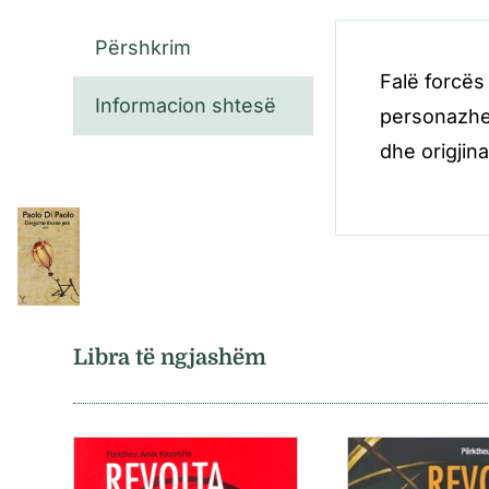
Përshkrim
Falë forcës 
Informacion shtesë
personazhev
dhe origjina
Libra të ngjashëm