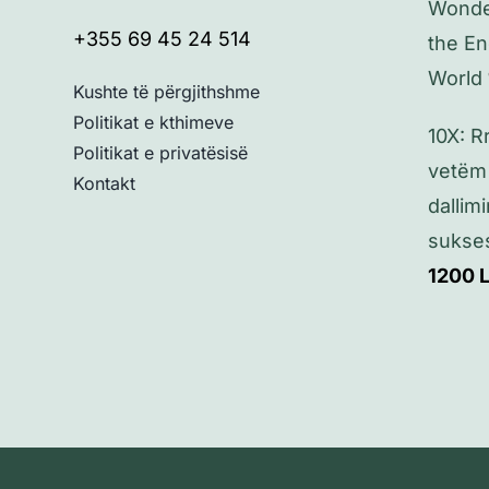
Wonde
+355 69 45 24 514
the En
World
Kushte të përgjithshme
Politikat e kthimeve
10X: Rr
Politikat e privatësisë
vetëm
Kontakt
dallim
sukses
1200