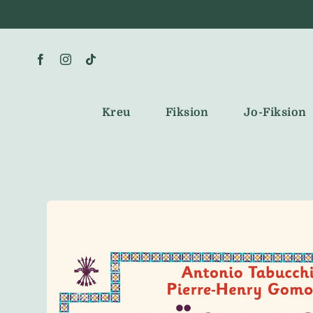
Skip
to
content
Kreu
Fiksion
Jo-Fiksion