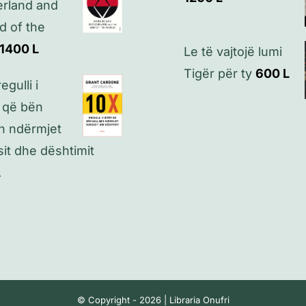
rland and
d of the
1400
L
Le të vajtojë lumi
Tigër për ty
600
L
egulli i
 që bën
in ndërmjet
it dhe dështimit
L
© Copyright - 2026 | Libraria Onufri