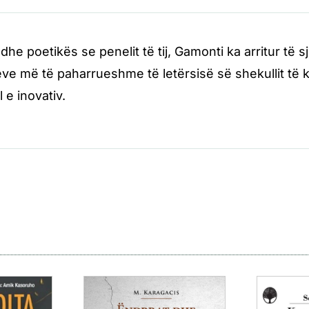
dhe poetikës se penelit të tij, Gamonti ka arritur të sje
e më të paharrueshme të letërsisë së shekullit të ka
l e inovativ.