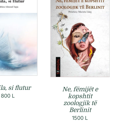
a, si flutur
Ne, fëmijët e
kopshtit
800
L
zoologjik të
Berlinit
1500
L