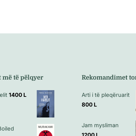
t më të pëlqyer
Rekomandimet to
elit
1400
L
Arti i të pleqëruarit
800
L
Jam mysliman
oiled
1200
L