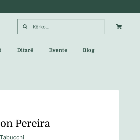
Search
for:
t
Ditarë
Evente
Blog
n Pereira
 Tabucchi