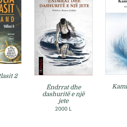
lasit 2
L
Kamil
Ëndrrat dhe
dashuritë e një
jete
2000
L