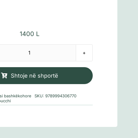
1400
L
Sasi
Dëshmon
Pereira
Shtoje në shportë
rsi bashkëkohore
SKU:
9789994306770
bucchi