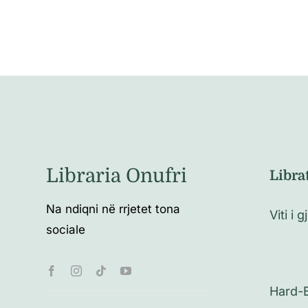
Libraria Onufri
Libra
Na ndiqni në rrjetet tona
Viti i gj
sociale
Hard-B