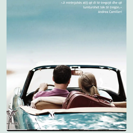
Anglisht
Ditarë
Evente
Blog