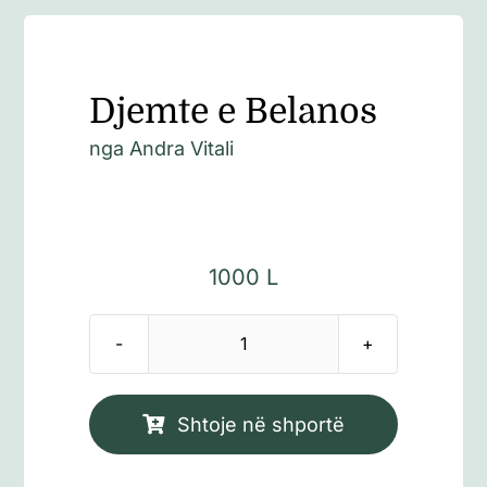
Djemte e Belanos
nga
Andra Vitali
1000
L
Sasi
Djemte
e
Shtoje në shportë
Belanos