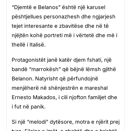
“Djemtë e Belanos” është një karusel
pështjellues personazhesh dhe ngjarjesh
tejet interesante e zbavitëse dhe në të
njëjtën kohë portreti më i vërtetë dhe më i
thellë i Italisë.
Protagonistët janë katër djem fshati, një
bandë “marrokësh” që bëjnë lëmsh gjithë
Belanon. Natyrisht që përfundojnë
menjëherë në shënjestrën e mareshal
Ernesto Makados, i cili njofton familjet dhe
i fut në panik.
Si një “melodi” dytësore, motra e njërit prej