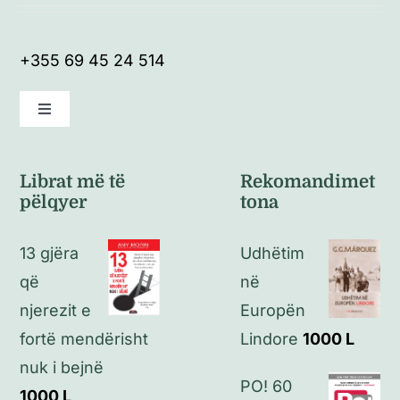
+355 69 45 24 514
Toggle
Navigation
Kushte të përgjithshme
Librat më të
Rekomandimet
pëlqyer
tona
Politikat e kthimeve
13 gjëra
Udhëtim
Politikat e privatësisë
që
në
njerezit e
Europën
Kontakt
fortë mendërisht
Lindore
1000
L
nuk i bejnë
PO! 60
1000
L