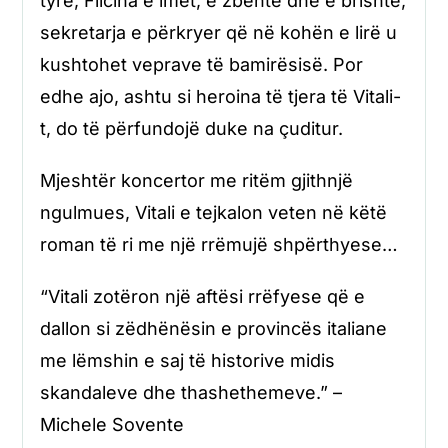
tyre, Filcina e imët, e zbehtë dhe e brishtë,
sekretarja e përkryer që në kohën e lirë u
kushtohet veprave të bamirësisë. Por
edhe ajo, ashtu si heroina të tjera të Vitali-
t, do të përfundojë duke na çuditur.
Mjeshtër koncertor me ritëm gjithnjë
ngulmues, Vitali e tejkalon veten në këtë
roman të ri me një rrëmujë shpërthyese…
“Vitali zotëron një aftësi rrëfyese që e
dallon si zëdhënësin e provincës italiane
me lëmshin e saj të historive midis
skandaleve dhe thashethemeve.” –
Michele Sovente