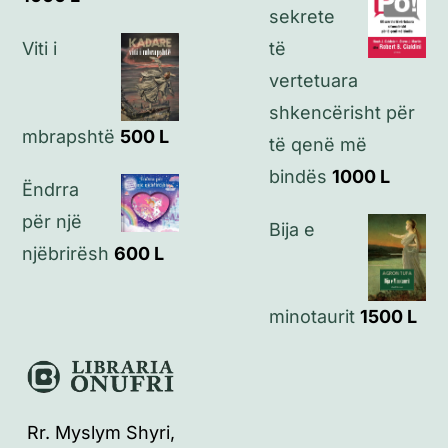
sekrete
Viti i
të
vertetuara
shkencërisht për
mbrapshtë
500
L
të qenë më
bindës
1000
L
Ëndrra
për një
Bija e
njëbrirësh
600
L
minotaurit
1500
L
Rr. Myslym Shyri,