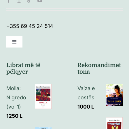
+355 69 45 24 514
Toggle
Navigation
Kushte të përgjithshme
Librat më të
Rekomandimet
pëlqyer
tona
Politikat e kthimeve
Molla:
Vajza e
Politikat e privatësisë
Nigredo
postës
(vol 1)
1000
L
Kontakt
1250
L