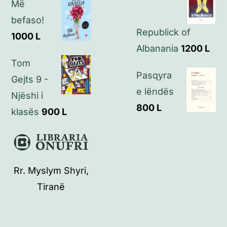
Më
befaso!
Republick of
1000
L
Albanania
1200
L
Tom
Pasqyra
Gejts 9 -
e lëndës
Njëshi i
800
L
klasës
900
L
Rr. Myslym Shyri,
Tiranë