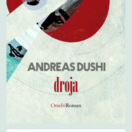
Anglisht
Ditarë
Evente
Blog