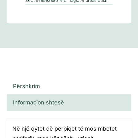
SKU:
9789928861412
Tags:
Andreas Dushi
Përshkrim
Informacion shtesë
Në një qytet që përpiqet të mos mbetet