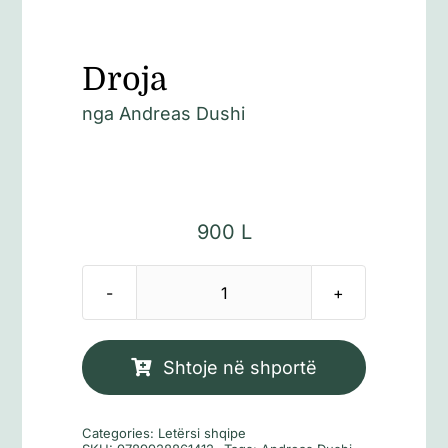
Droja
nga
Andreas Dushi
900
L
Sasi
Droja
Shtoje në shportë
Categories:
Letërsi shqipe