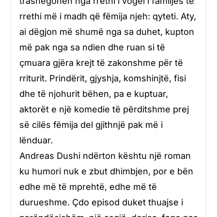
trashëgohen nga rrethi i vogël i familjes te
rrethi më i madh që fëmija njeh: qyteti. Aty,
ai dëgjon më shumë nga sa duhet, kupton
më pak nga sa ndien dhe ruan si të
çmuara gjëra krejt të zakonshme për të
rriturit. Prindërit, gjyshja, komshinjtë, fisi
dhe të njohurit bëhen, pa e kuptuar,
aktorët e një komedie të përditshme prej
së cilës fëmija del gjithnjë pak më i
lënduar.
Andreas Dushi ndërton kështu një roman
ku humori nuk e zbut dhimbjen, por e bën
edhe më të mprehtë, edhe më të
durueshme. Çdo episod duket thuajse i