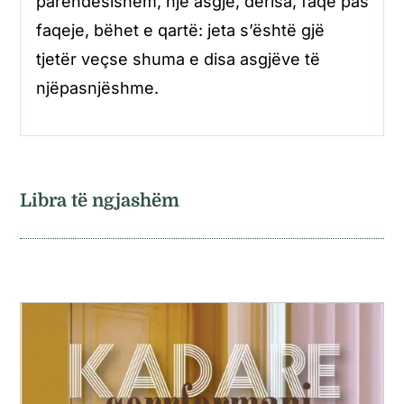
parëndësishëm, një asgjë, derisa, faqe pas
faqeje, bëhet e qartë: jeta s’është gjë
tjetër veçse shuma e disa asgjëve të
njëpasnjëshme.
Libra të ngjashëm