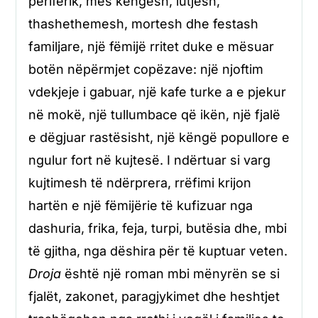
periferik, mes këngësh, lutjesh,
thashethemesh, mortesh dhe festash
familjare, një fëmijë rritet duke e mësuar
botën nëpërmjet copëzave: një njoftim
vdekjeje i gabuar, një kafe turke a e pjekur
në mokë, një tullumbace që ikën, një fjalë
e dëgjuar rastësisht, një këngë popullore e
ngulur fort në kujtesë. I ndërtuar si varg
kujtimesh të ndërprera, rrëfimi krijon
hartën e një fëmijërie të kufizuar nga
dashuria, frika, feja, turpi, butësia dhe, mbi
të gjitha, nga dëshira për të kuptuar veten.
Droja
është një roman mbi mënyrën se si
fjalët, zakonet, paragjykimet dhe heshtjet