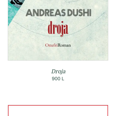
Droja
900
L