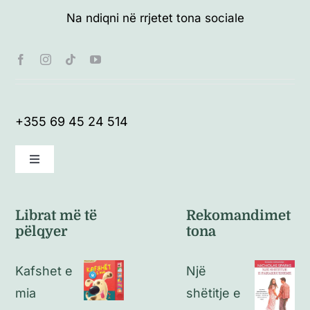
Na ndiqni në rrjetet tona sociale
+355 69 45 24 514
Toggle
Navigation
Kushte të përgjithshme
Librat më të
Rekomandimet
pëlqyer
tona
Politikat e kthimeve
Kafshet e
Një
Politikat e privatësisë
mia
shëtitje e