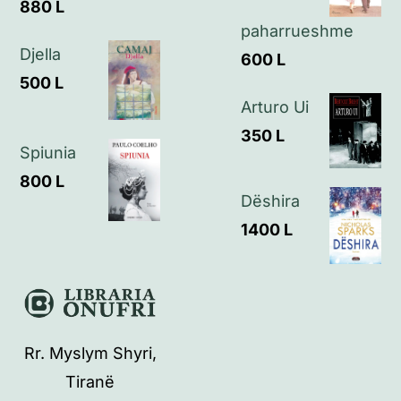
880
L
Kontakt
paharrueshme
Djella
600
L
500
L
Arturo Ui
350
L
Spiunia
800
L
Dëshira
1400
L
Rr. Myslym Shyri,
Tiranë