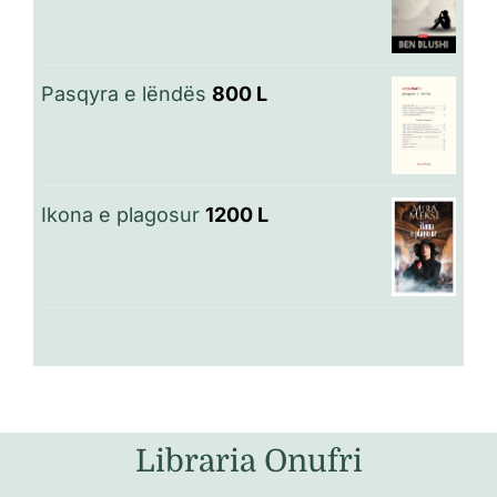
Pasqyra e lëndës
800
L
Ikona e plagosur
1200
L
Libraria Onufri