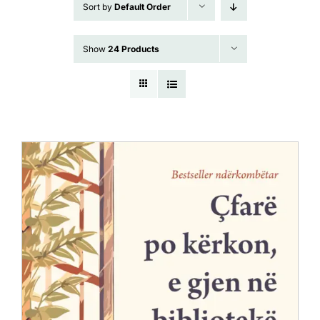
Sort by
Default Order
Anglisht
Show
24 Products
Ditarë
Evente
Blog