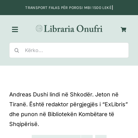
Skip
to
content
Toggle
Navigation
Search
Kreu
for:
Fiksion
Jo-Fiksion
Andreas Dushi lindi në Shkodër. Jeton në
Tiranë. Është redaktor përgjegjës i “ExLibris”
Adoleshentë e të rinj
dhe punon në Bibliotekën Kombëtare të
Shqipërisë.
Fëmijë