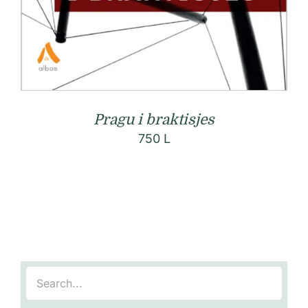
Pragu i braktisjes
750
L