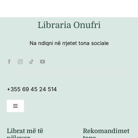
Libraria Onufri
Na ndiqni në rrjetet tona sociale
+355 69 45 24 514
Toggle
Navigation
Kushte të përgjithshme
Librat më të
Rekomandimet