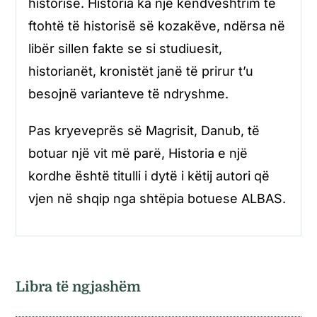
historisë. Historia ka një këndvështrim të
ftohtë të historisë së kozakëve, ndërsa në
libër sillen fakte se si studiuesit,
historianët, kronistët janë të prirur t’u
besojnë varianteve të ndryshme.
Pas kryeveprës së Magrisit, Danub, të
botuar një vit më parë, Historia e një
kordhe është titulli i dytë i këtij autori që
vjen në shqip nga shtëpia botuese ALBAS.
Libra të ngjashëm