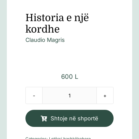
Historia e një
kordhe
Claudio Magris
600
L
Sasi
Historia
e
Shtoje në shportë
një
kordhe
Categories:
Letërsi bashkëkohore