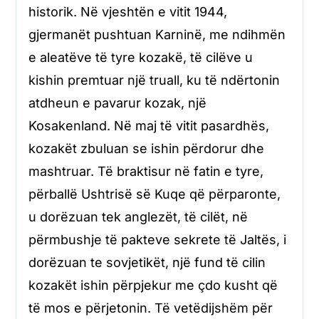
historik. Në vjeshtën e vitit 1944,
gjermanët pushtuan Karninë, me ndihmën
e aleatëve të tyre kozakë, të cilëve u
kishin premtuar një truall, ku të ndërtonin
atdheun e pavarur kozak, një
Kosakenland. Në maj të vitit pasardhës,
kozakët zbuluan se ishin përdorur dhe
mashtruar. Të braktisur në fatin e tyre,
përballë Ushtrisë së Kuqe që përparonte,
u dorëzuan tek anglezët, të cilët, në
përmbushje të pakteve sekrete të Jaltës, i
dorëzuan te sovjetikët, një fund të cilin
kozakët ishin përpjekur me çdo kusht që
të mos e përjetonin. Të vetëdijshëm për