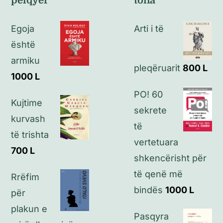
pëlqyer
tona
Politikat e kthimeve
Egoja
Arti i të
Politikat e privatësisë
është
armiku
pleqëruarit
800
L
Kontakt
1000
L
PO! 60
Kujtime
sekrete
kurvash
të
të trishta
vertetuara
700
L
shkencërisht për
të qenë më
Rrëfim
bindës
1000
L
për
plakun e
Pasqyra