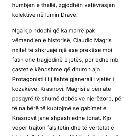
humbjen e thellë, zgjodhën vetëvrasjen
kolektive në lumin Dravë.
Nga kjo ndodhi që ka marrë pak
vëmendjen e historisë, Claudio Magris
nxitet të shkruajë një ese prekëse mbi
fatin dhe tragjedinë e jetës, por edhe mbi
çastet e këndshme që dhuron ajo.
Protagonisti i tij është gjenerali i vjetër i
kozakëve, Krasnovi. Magrisi e bën atë
pasqyrë të shumë dobësive njerëzore, për
të na bërë të kuptojmë se gabimet e
Krasnovit janë shpesh edhe tonat. Kjo
vepër trajton falsitetin dhe të vërtetat e