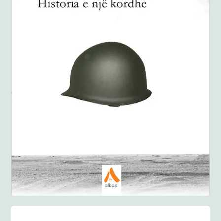
Anglisht
Ditarë
Evente
Blog