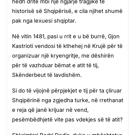
hedh dritë mbi një ngjarje tragjike të
historisë së Shqipërisë, e cila njihet shumë
pak nga lexuesi shqiptar.
Në vitin 1481, pasi u rrit e u bë burrë, Gjon
Kastrioti vendosi të kthehej në Krujë për të
organizuar një kryengritje, me dëshirën
për të vazhduar bëmat e atit të tij,
Skënderbeut të lavdishëm.
Si do të vijojnë përpjekjet e tij për ta çliruar
Shqipërinë nga zgjedha turke, në rrethanat
e reja që janë krijuar në vend,
pesëmbëdhjetë vite pas vdekjes së të atit?