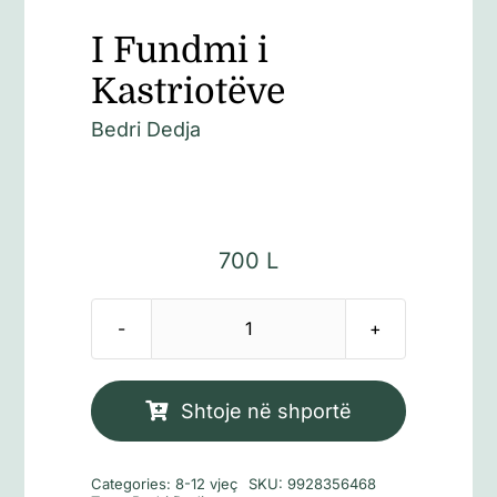
I Fundmi i
Kastriotëve
Bedri Dedja
700
L
Sasi
I
Fundmi
Shtoje në shportë
i
Kastriotëve
Categories:
8-12 vjeç
SKU:
9928356468