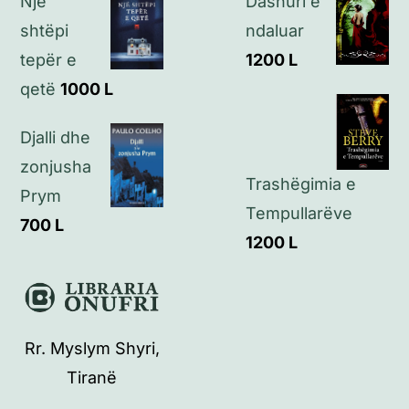
Një
Dashuri e
shtëpi
ndaluar
tepër e
1200
L
qetë
1000
L
Djalli dhe
zonjusha
Trashëgimia e
Prym
Tempullarëve
700
L
1200
L
Rr. Myslym Shyri,
Tiranë