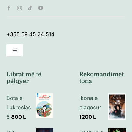
+355 69 45 24 514
Toggle
Navigation
Kushte të përgjithshme
Librat më të
Rekomandimet
pëlqyer
tona
Politikat e kthimeve
Bota e
Ikona e
Politikat e privatësisë
Lukrecias
plagosur
5
800
L
1200
L
Kontakt