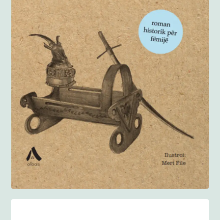
Anglisht
Ditarë
Evente
Blog