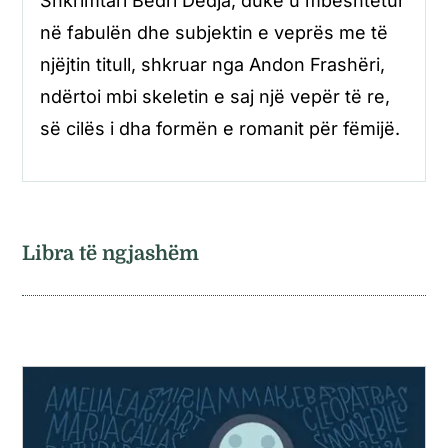
Shkrimtari Bedri Dedja, duke u mbështetur
në fabulën dhe subjektin e veprës me të
njëjtin titull, shkruar nga Andon Frashëri,
ndërtoi mbi skeletin e saj një vepër të re,
së cilës i dha formën e romanit për fëmijë.
Libra të ngjashëm