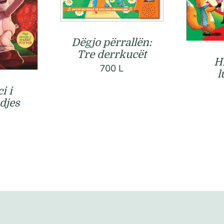
Dëgjo përrallën:
Tre derrkucët
Hi
700
L
l
i i
djes