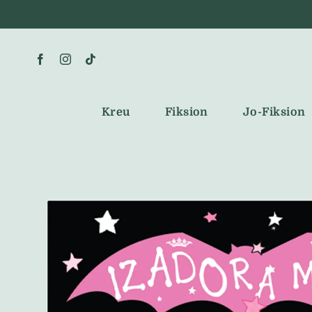
Skip
to
content
Kreu
Fiksion
Jo-Fiksion