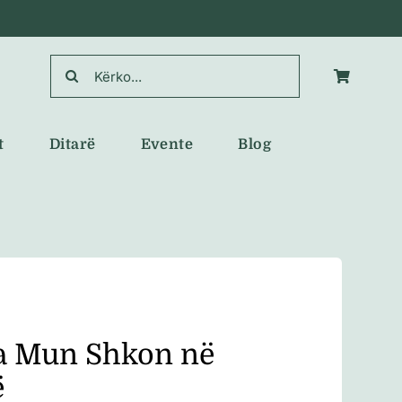
Search
for:
t
Ditarë
Evente
Blog
a Mun Shkon në
ë