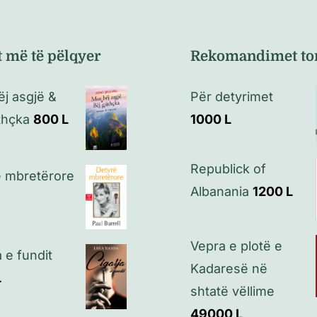
t më të pëlqyer
Rekomandimet to
j asgjë &
Për detyrimet
ithçka
800
L
1000
L
Republick of
e mbretërore
Albanania
1200
L
Vepra e plotë e
a e fundit
Kadaresë në
L
shtatë vëllime
49000
L