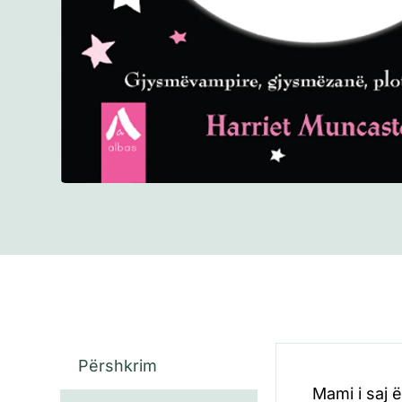
Përshkrim
Mami i saj 