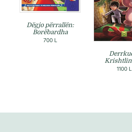
Dëgjo përrallën:
Borëbardha
700
L
Derrkuc
Krishtlin
1100
L