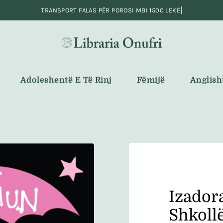
Adoleshentë E Të Rinj
Fëmijë
Anglish
Izador
Shkoll