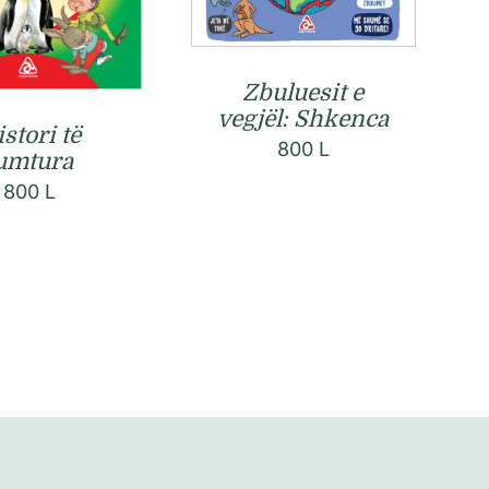
Zbuluesit e
vegjël: Shkenca
stori të
800
L
umtura
800
L