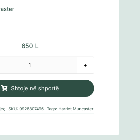
caster
650
L
Sasi
Izadora
Mun
Shtoje në shportë
Shkon
në
jeç
SKU:
9928807496
Tags:
Harriet Muncaster
Shkollë