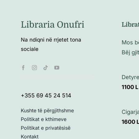
Libraria Onufri
Libra
Na ndiqni në rrjetet tona
Mos bë
sociale
Bëj gj
Detyr
1100
L
+355 69 45 24 514
Kushte të përgjithshme
Cigarj
Politikat e kthimeve
1600
Politikat e privatësisë
Kontakt