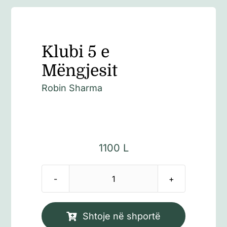
Klubi 5 e
Mëngjesit
Robin Sharma
1100
L
Sasi
Klubi
5
Shtoje në shportë