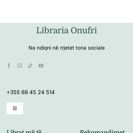
Libraria Onufri
Na ndiqni në rrjetet tona sociale
+355 69 45 24 514
Toggle
Navigation
Kushte të përgjithshme
Librat më të
Rekomandimet