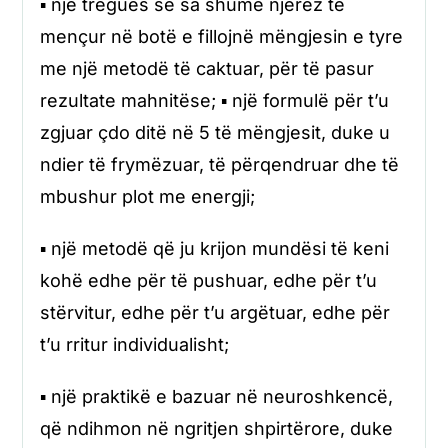
▪ një tregues se sa shumë njerëz të
mençur në botë e fillojnë mëngjesin e tyre
me një metodë të caktuar, për të pasur
rezultate mahnitëse; ▪ një formulë për t’u
zgjuar çdo ditë në 5 të mëngjesit, duke u
ndier të frymëzuar, të përqendruar dhe të
mbushur plot me energji;
▪ një metodë që ju krijon mundësi të keni
kohë edhe për të pushuar, edhe për t’u
stërvitur, edhe për t’u argëtuar, edhe për
t’u rritur individualisht;
▪ një praktikë e bazuar në neuroshkencë,
që ndihmon në ngritjen shpirtërore, duke