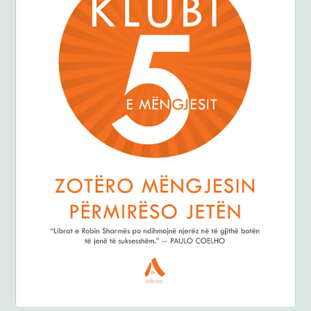
Anglisht
Ditarë
Evente
Blog