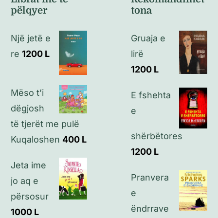
pëlqyer
tona
Politikat e kthimeve
Një jetë e
Gruaja e
Politikat e privatësisë
re
1200
L
lirë
1200
L
Kontakt
Mëso t’i
E fshehta
dëgjosh
e
të tjerët me pulë
shërbëtores
Kuqaloshen
400
L
1200
L
Jeta ime
Pranvera
jo aq e
e
përsosur
ëndrrave
1000
L