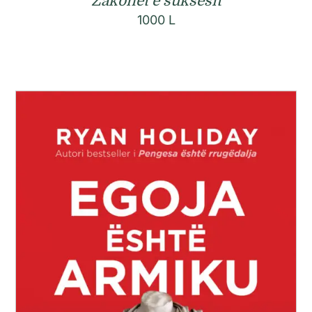
Zakonet e suksesit
1000
L