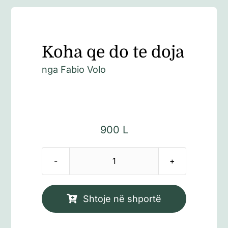
Koha qe do te doja
nga
Fabio Volo
900
L
Sasi
Koha
qe
Shtoje në shportë
do
te