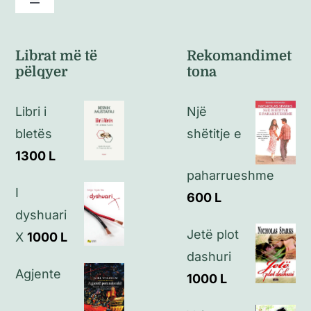
Toggle
Navigation
Kushte të përgjithshme
Librat më të
Rekomandimet
pëlqyer
tona
Politikat e kthimeve
Libri i
Një
Politikat e privatësisë
bletës
shëtitje e
1300
L
Kontakt
paharrueshme
I
600
L
dyshuari
Jetë plot
X
1000
L
dashuri
Agjente
1000
L