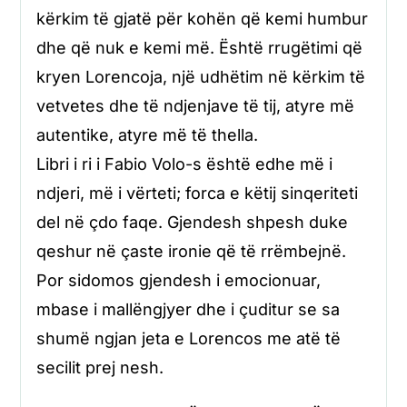
kërkim të gjatë për kohën që kemi humbur
dhe që nuk e kemi më. Është rrugëtimi që
kryen Lorencoja, një udhëtim në kërkim të
vetvetes dhe të ndjenjave të tij, atyre më
autentike, atyre më të thella.
Libri i ri i Fabio Volo-s është edhe më i
ndjeri, më i vërteti; forca e këtij sinqeriteti
del në çdo faqe. Gjendesh shpesh duke
qeshur në çaste ironie që të rrëmbejnë.
Por sidomos gjendesh i emocionuar,
mbase i mallëngjyer dhe i çuditur se sa
shumë ngjan jeta e Lorencos me atë të
secilit prej nesh.