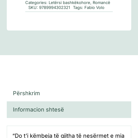
Categories:
Letërsi bashkëkohore
,
Romancë
doja
SKU:
9789994302321
Tags:
Fabio Volo
Përshkrim
Informacion shtesë
“Do t’i këmbeja të gjitha të nesërmet e mia