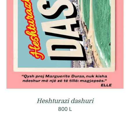
Heshturazi dashuri
800
L