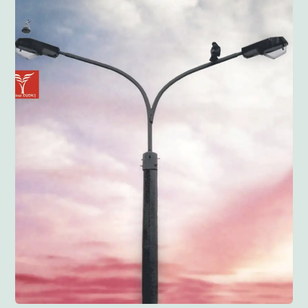
Anglisht
Ditarë
Evente
Blog