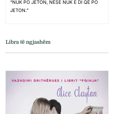
“NUK PO JETON, NËSE NUK E DI QË PO
JETON.”
Libra të ngjashëm