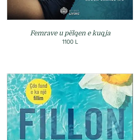
Femrave u pëlqen e kuqja
1100
L