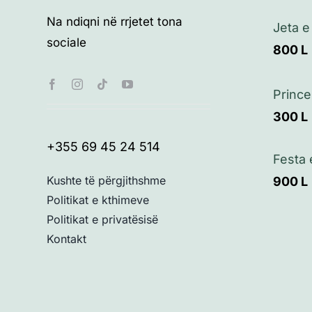
Na ndiqni në rrjetet tona
Jeta e
sociale
800
L
Prince
300
L
+355 69 45 24 514
Festa 
Kushte të përgjithshme
900
L
Politikat e kthimeve
Politikat e privatësisë
Kontakt