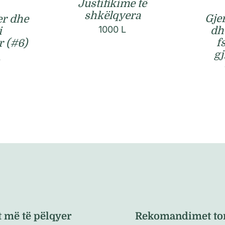
Justifikime të
shkëlqyera
Gje
er dhe
1000
L
dhe
i
f
r (#6)
gj
L
t më të pëlqyer
Rekomandimet to