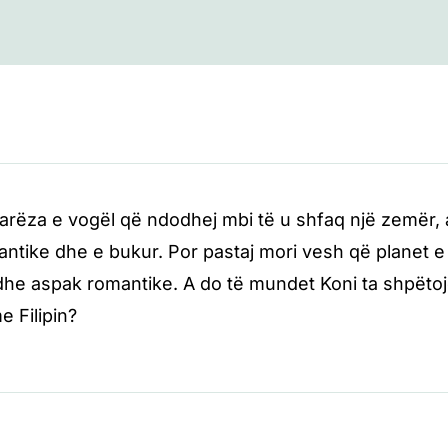
tarëza e vogël që ndodhej mbi të u shfaq një zemër, aj
tike dhe e bukur. Por pastaj mori vesh që planet e F
dhe aspak romantike. A do të mundet Koni ta shpëtojë 
e Filipin?