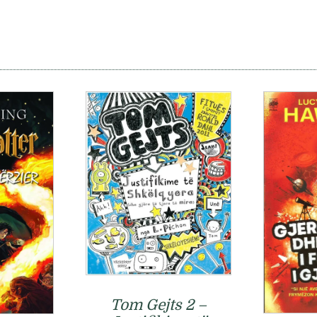
Tom Gejts 2 –