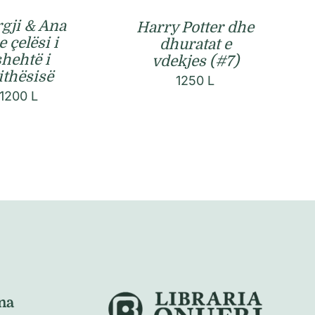
rgji & Ana
Harry Potter dhe
 çelësi i
dhuratat e
shehtë i
vdekjes (#7)
ithësisë
1250
L
1200
L
na