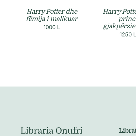
Harry Pott
Harry Potter dhe
princ
fëmija i mallkuar
gjakpërzie
1000
L
1250
Libraria Onufri
Libra