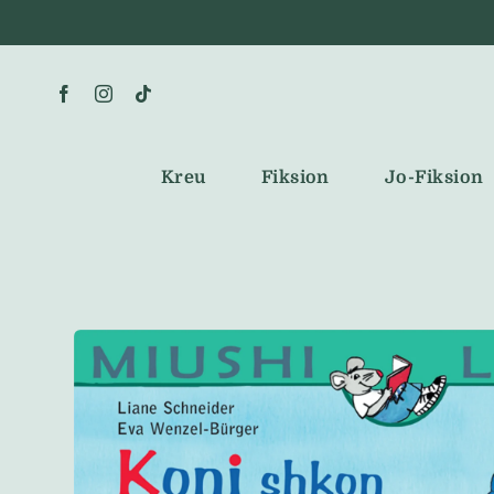
Skip
to
content
Kreu
Fiksion
Jo-Fiksion