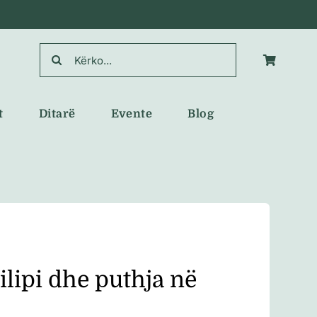
Search
for:
t
Ditarë
Evente
Blog
ilipi dhe puthja në