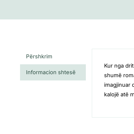
Përshkrim
Kur nga dri
Informacion shtesë
shumë roman
imagjinuar 
kalojë atë m