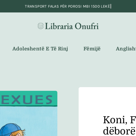
Adoleshentë E Të Rinj
Fëmijë
Anglish
Koni, F
dëborë