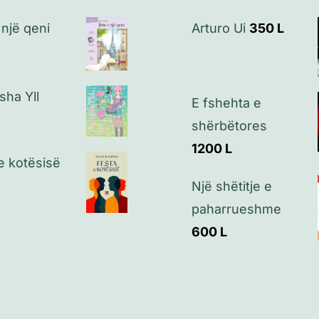
 një qeni
Arturo Ui
350
L
sha Yll
E fshehta e
shërbëtores
1200
L
e kotësisë
Një shëtitje e
paharrueshme
600
L