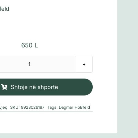
feld
650
L
Sasi
Koni,
Filipi
Shtoje në shportë
dhe
puthja
vjeç
SKU:
9928026187
Tags:
Dagmar Hoßfeld
në
dëborë