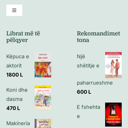
Toggle
Navigation
Kushte të përgjithshme
Librat më të
Rekomandimet
pëlqyer
tona
Politikat e kthimeve
Këpuca e
Një
Politikat e privatësisë
aktorit
shëtitje e
1800
L
Kontakt
paharrueshme
Koni dhe
600
L
dasma
E fshehta
470
L
e
Makineria