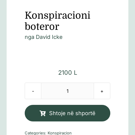
Konspiracioni
boteror
nga
David Icke
2100
L
Sasi
Konspiracioni
boteror
Shtoje në shportë
Categories:
Konspiracion