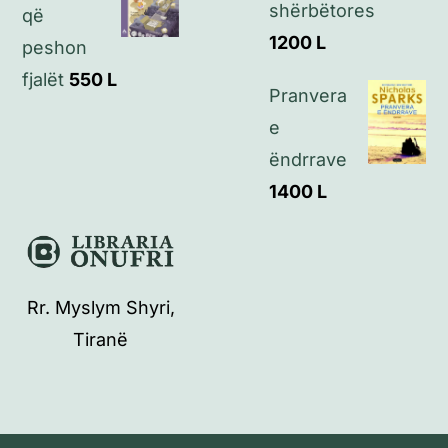
shërbëtores
që
1200
L
peshon
fjalët
550
L
Pranvera
e
ëndrrave
1400
L
Rr. Myslym Shyri,
Tiranë