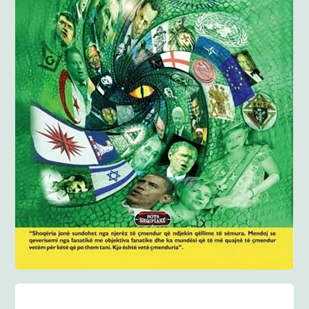
Anglisht
Ditarë
Evente
Blog