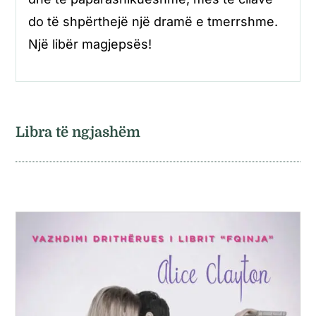
do të shpërthejë një dramë e tmerrshme.
Një libër magjepsës!
Libra të ngjashëm