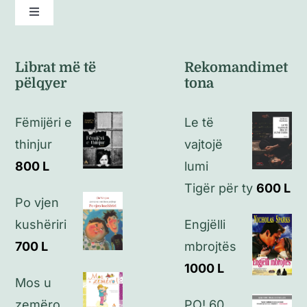
Toggle
Navigation
Kushte të përgjithshme
Librat më të
Rekomandimet
pëlqyer
tona
Politikat e kthimeve
Fëmijëri e
Le të
Politikat e privatësisë
thinjur
vajtojë
800
L
lumi
Kontakt
Tigër për ty
600
L
Po vjen
kushëriri
Engjëlli
700
L
mbrojtës
1000
L
Mos u
zemëro
PO! 60