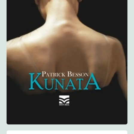
Anglisht
Ditarë
Evente
Blog