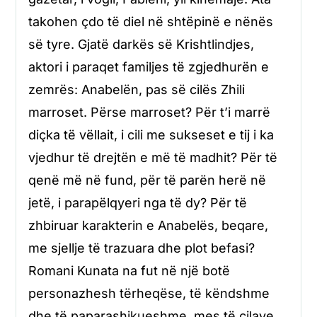
takohen çdo të diel në shtëpinë e nënës
së tyre. Gjatë darkës së Krishtlindjes,
aktori i paraqet familjes të zgjedhurën e
zemrës: Anabelën, pas së cilës Zhili
marroset. Përse marroset? Për t’i marrë
diçka të vëllait, i cili me sukseset e tij i ka
vjedhur të drejtën e më të madhit? Për të
qenë më në fund, për të parën herë në
jetë, i parapëlqyeri nga të dy? Për të
zhbiruar karakterin e Anabelës, beqare,
me sjellje të trazuara dhe plot befasi?
Romani Kunata na fut në një botë
personazhesh tërheqëse, të këndshme
dhe të paparashikueshme, mes të cilave