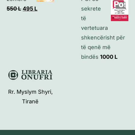
Çmimi
Çmimi
550
L
495
L
sekrete
origjinal
i
të
qe:
tanishëm
vertetuara
550 L.
është:
shkencërisht për
495 L.
të qenë më
bindës
1000
L
Rr. Myslym Shyri,
Tiranë