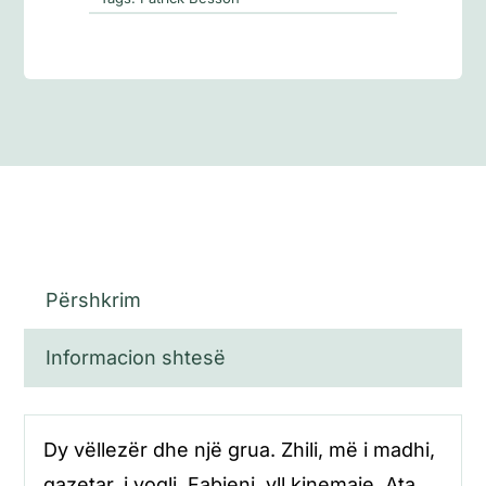
Përshkrim
Informacion shtesë
Dy vëllezër dhe një grua. Zhili, më i madhi,
gazetar, i vogli, Fabieni, yll kinemaje. Ata