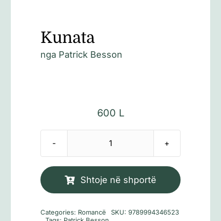
Kunata
nga
Patrick Besson
600
L
Sasi
Kunata
Shtoje në shportë
Categories:
Romancë
SKU:
9789994346523
Tags:
Patrick Besson