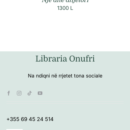
Një ditë dhjetori
1300
L
Libraria Onufri
Na ndiqni në rrjetet tona sociale
+355 69 45 24 514