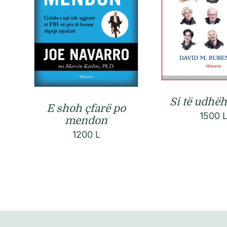
Si të udhë
E shoh çfarë po
1500
mendon
1200
L