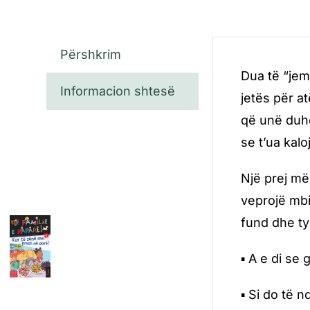
Përshkrim
Dua të “jem
Informacion shtesë
jetës për at
që unë duhe
se t’ua kal
Një prej më
veprojë mbi
fund dhe ty
▪ A e di se
▪ Si do të n