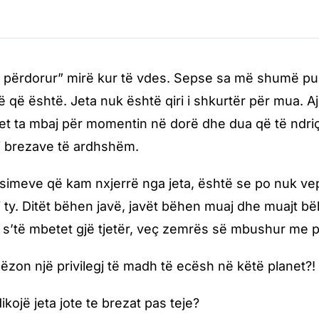
 përdorur” mirë kur të vdes. Sepse sa më shumë pu
ë që është. Jeta nuk është qiri i shkurtër për mua. Ajo
t ta mbaj për momentin në dorë dhe dua që të ndriç
oj brezave të ardhshëm.
simeve që kam nxjerrë nga jeta, është se po nuk vep
 ty. Ditët bëhen javë, javët bëhen muaj dhe muajt b
 s’të mbetet gjë tjetër, veç zemrës së mbushur me 
 gëzon një privilegj të madh të ecësh në këtë planet?!
dikojë jeta jote te brezat pas teje?