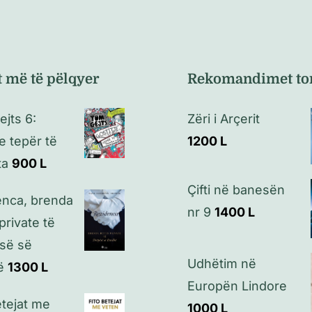
t më të pëlqyer
Rekomandimet to
jts 6:
Zëri i Arçerit
je tepër të
1200
L
ta
900
L
Çifti në banesën
enca, brenda
nr 9
1400
L
private të
së së
Udhëtim në
ë
1300
L
Europën Lindore
etejat me
1000
L