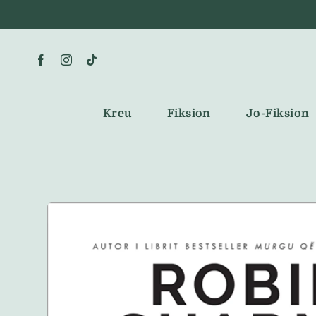
Skip
to
content
Kreu
Fiksion
Jo-Fiksion