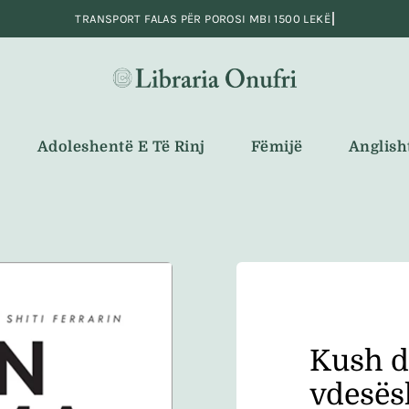
Adoleshentë E Të Rinj
Fëmijë
Anglish
Kush do
vdesës