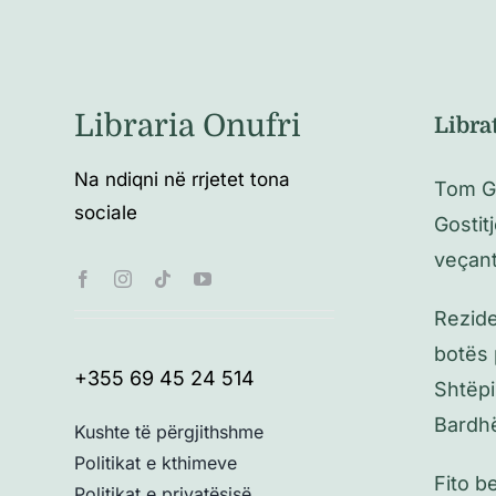
Libraria Onufri
Libra
Na ndiqni në rrjetet tona
Tom Ge
sociale
Gostit
veçan
Rezid
botës 
+355 69 45 24 514
Shtëpi
Bardh
Kushte të përgjithshme
Politikat e kthimeve
Fito b
Politikat e privatësisë