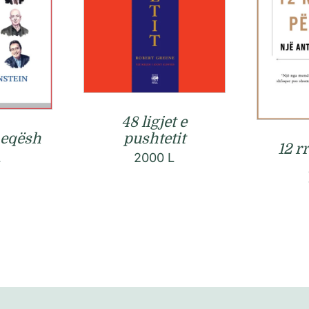
48 ligjet e
pushtetit
heqësh
12 r
2000
L
L