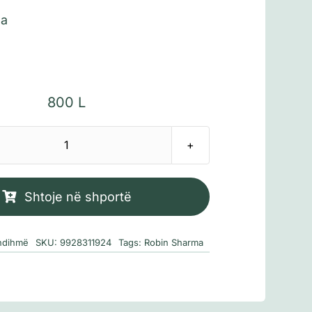
ma
800
L
Sasi
Kush
do
Shtoje në shportë
të
qajë
ndihmë
SKU:
9928311924
Tags:
Robin Sharma
kur
të
vdesësh?