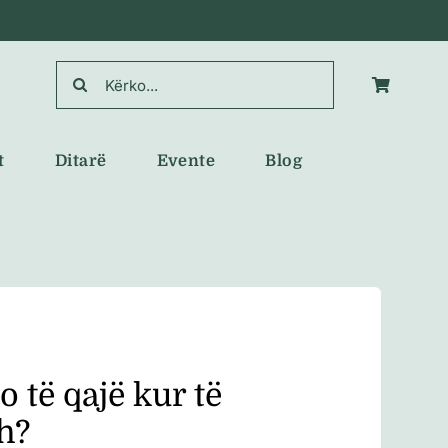
Search
for:
t
Ditarë
Evente
Blog
 të qajë kur të
h?