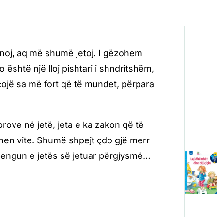
noj, aq më shumë jetoj. I gëzohem
 është një lloj pishtari i shndritshëm,
ojë sa më fort që të mundet, përpara
rove në jetë, jeta e ka zakon që të
ëhen vite. Shumë shpejt çdo gjë merr
pengun e jetës së jetuar përgjysmë…