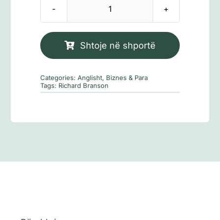
Sasi
Like
A
Shtoje në shportë
Virgin:
Secrets
Categories:
Anglisht
,
Biznes & Para
They
Tags:
Richard Branson
Won’t
Teach
You
at
Business
School