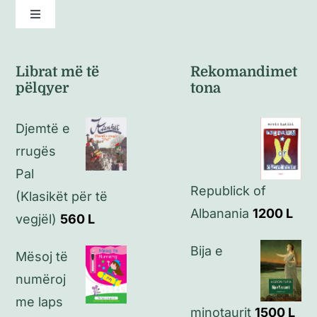
Toggle
Navigation
Kushte të përgjithshme
Librat më të
Rekomandimet
pëlqyer
tona
Politikat e kthimeve
Djemtë e
Politikat e privatësisë
rrugës
Pal
Republick of
Kontakt
(Klasikët për të
Albanania
1200
L
vegjël)
560
L
Bija e
Mësoj të
numëroj
me laps
minotaurit
1500
L