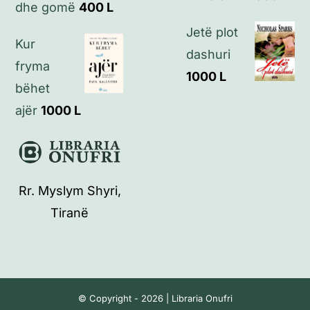
dhe gomë
400
L
Jetë plot
Kur
dashuri
fryma
1000
L
bëhet
ajër
1000
L
Rr. Myslym Shyri,
Tiranë
© Copyright - 2026 | Libraria Onufri