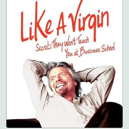
Anglisht
Ditarë
Evente
Blog