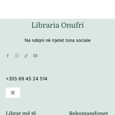
Libraria Onufri
Na ndiqni në rrjetet tona sociale
+355 69 45 24 514
Toggle
Navigation
Kushte të përgjithshme
Librat më të
Rekomandimet