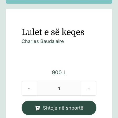
Lulet e së keqes
Charles Baudalaire
900
L
Sasi
Lulet
e
Shtoje në shportë
së