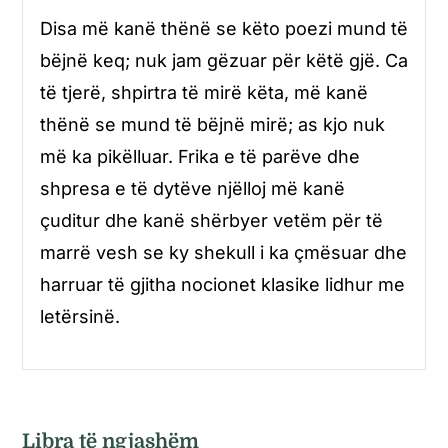
Disa më kanë thënë se këto poezi mund të
bëjnë keq; nuk jam gëzuar për këtë gjë. Ca
të tjerë, shpirtra të mirë këta, më kanë
thënë se mund të bëjnë mirë; as kjo nuk
më ka pikëlluar. Frika e të parëve dhe
shpresa e të dytëve njëlloj më kanë
çuditur dhe kanë shërbyer vetëm për të
marrë vesh se ky shekull i ka çmësuar dhe
harruar të gjitha nocionet klasike lidhur me
letërsinë.
Libra të ngjashëm