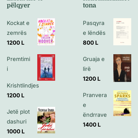
pëlqyer
tona
Politikat e kthimeve
Kockat e
Pasqyra
Politikat e privatësisë
zemrës
e lëndës
1200
L
800
L
Kontakt
Premtimi
Gruaja e
i
lirë
1200
L
Krishtlindjes
Pranvera
1200
L
e
Jetë plot
ëndrrave
dashuri
1400
L
1000
L