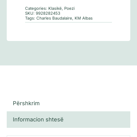
keqes
Categories:
Klasikë
,
Poezi
SKU:
9928282453
Tags:
Charles Baudalaire
,
KM Albas
Përshkrim
Informacion shtesë