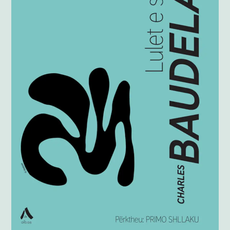
Anglisht
Ditarë
Evente
Blog