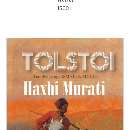
Iliada
1500
L