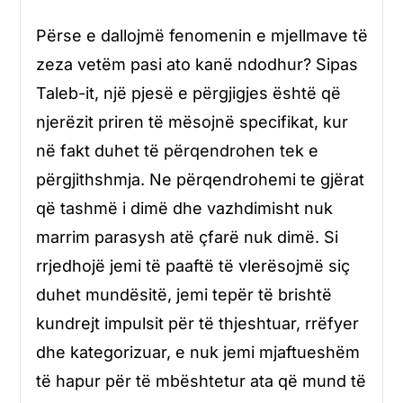
Përse e dallojmë fenomenin e mjellmave të
zeza vetëm pasi ato kanë ndodhur? Sipas
Taleb-it, një pjesë e përgjigjes është që
njerëzit priren të mësojnë specifikat, kur
në fakt duhet të përqendrohen tek e
përgjithshmja. Ne përqendrohemi te gjërat
që tashmë i dimë dhe vazhdimisht nuk
marrim parasysh atë çfarë nuk dimë. Si
rrjedhojë jemi të paaftë të vlerësojmë siç
duhet mundësitë, jemi tepër të brishtë
kundrejt impulsit për të thjeshtuar, rrëfyer
dhe kategorizuar, e nuk jemi mjaftueshëm
të hapur për të mbështetur ata që mund të