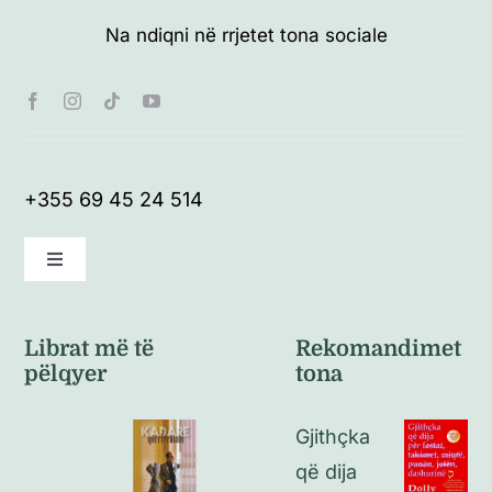
Na ndiqni në rrjetet tona sociale
+355 69 45 24 514
Toggle
Navigation
Kushte të përgjithshme
Librat më të
Rekomandimet
pëlqyer
tona
Politikat e kthimeve
Gjithçka
Politikat e privatësisë
që dija