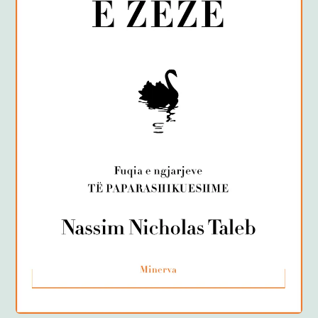
Anglisht
Ditarë
Evente
Blog