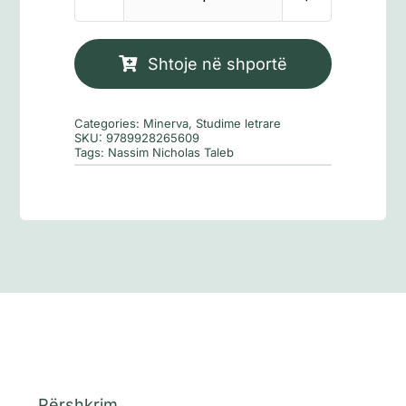
Sasi
Mjellma
e
Shtoje në shportë
zezë
Categories:
Minerva
,
Studime letrare
SKU:
9789928265609
Tags:
Nassim Nicholas Taleb
Përshkrim