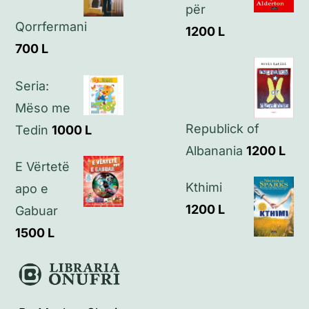
për
Kontakt
Qorrfermani
1200
L
700
L
Seria:
Mëso me
Republick of
Tedin
1000
L
Albanania
1200
L
E Vërtetë
Kthimi
apo e
1200
L
Gabuar
1500
L