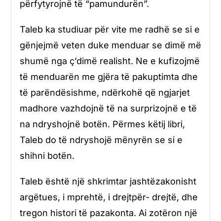
përfytyrojnë të “pamundurën”.
Taleb ka studiuar për vite me radhë se si e
gënjejmë veten duke menduar se dimë më
shumë nga ç’dimë realisht. Ne e kufizojmë
të menduarën me gjëra të pakuptimta dhe
të parëndësishme, ndërkohë që ngjarjet
madhore vazhdojnë të na surprizojnë e të
na ndryshojnë botën. Përmes këtij libri,
Taleb do të ndryshojë mënyrën se si e
shihni botën.
Taleb është një shkrimtar jashtëzakonisht
argëtues, i mprehtë, i drejtpër- drejtë, dhe
tregon histori të pazakonta. Ai zotëron një