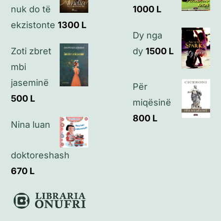
nuk do të
1000
L
Kontakt
ekzistonte
1300
L
Dy nga
Zoti zbret
dy
1500
L
mbi
jaseminë
Për
500
L
miqësinë
800
L
Nina luan
doktoreshash
670
L