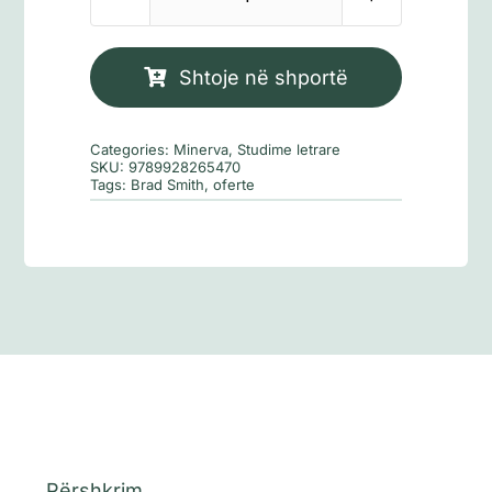
Sasi
Mjete
dhe
Shtoje në shportë
armë
Categories:
Minerva
,
Studime letrare
SKU:
9789928265470
Tags:
Brad Smith
,
oferte
Përshkrim