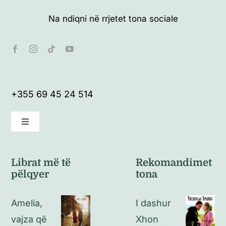
Na ndiqni në rrjetet tona sociale
+355 69 45 24 514
Toggle
Navigation
Kushte të përgjithshme
Librat më të
Rekomandimet
pëlqyer
tona
Politikat e kthimeve
Amelia,
I dashur
Politikat e privatësisë
vajza që
Xhon