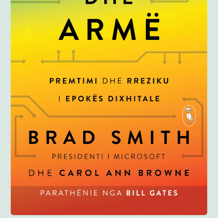
Anglisht
Ditarë
Evente
Blog