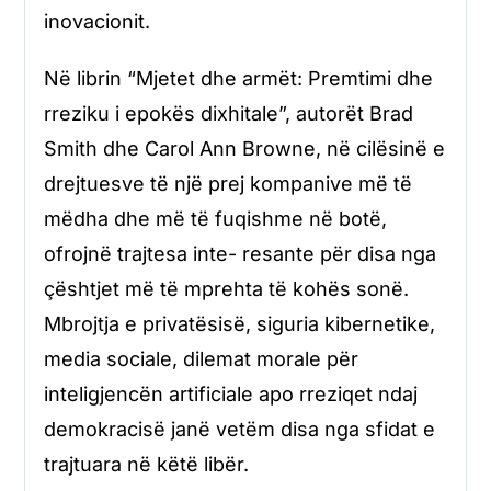
inovacionit.
Në librin “Mjetet dhe armët: Premtimi dhe
rreziku i epokës dixhitale”, autorët Brad
Smith dhe Carol Ann Browne, në cilësinë e
drejtuesve të një prej kompanive më të
mëdha dhe më të fuqishme në botë,
ofrojnë trajtesa inte- resante për disa nga
çështjet më të mprehta të kohës sonë.
Mbrojtja e privatësisë, siguria kibernetike,
media sociale, dilemat morale për
inteligjencën artificiale apo rreziqet ndaj
demokracisë janë vetëm disa nga sfidat e
trajtuara në këtë libër.