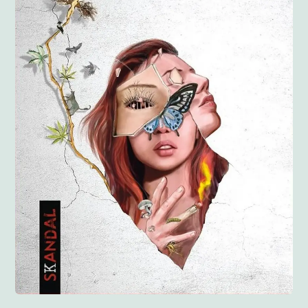
Anglisht
Ditarë
Evente
Blog