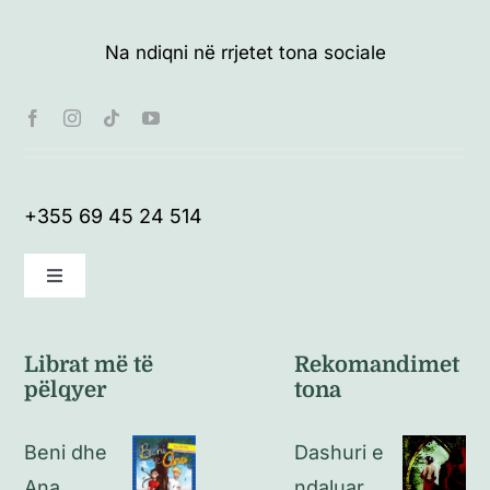
Na ndiqni në rrjetet tona sociale
+355 69 45 24 514
Toggle
Navigation
Kushte të përgjithshme
Librat më të
Rekomandimet
pëlqyer
tona
Politikat e kthimeve
Beni dhe
Dashuri e
Politikat e privatësisë
Ana
ndaluar