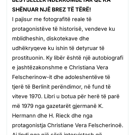
SHËNUAR NJË BREZ TË TËRË!
I pajisur me fotografitë reale të
protagonistëve të historisë, vendeve ku
mblidheshin, diskotekave dhe
udhëkryqeve ku ishin të detyruar të
prostituonin. Ky libër është një autobiografi
e jashtëzakonshme e Christiana Vera
Felscherinow-it dhe adoleshentëve të
tjerë të Berlinit perëndimor, në fund të
viteve 1970. Libri u botua për herë të parë
më 1979 nga gazetarët gjermanë K.
Hermann dhe H. Rieck dhe nga
protagonistja Christiane Vera Felscherinoë.
Ai lindi nga një sërë intervistash që