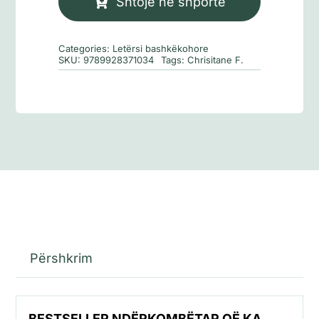
Shtoje në shportë
e
kopshtit
Categories:
Letërsi bashkëkohore
zoologjik
SKU:
9789928371034
Tags:
Chrisitane F.
të
Berlinit
Përshkrim
BESTSELLER NDËRKOMBËTAR QË KA