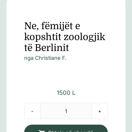
Ne, fëmijët e
kopshtit zoologjik
të Berlinit
nga Christiane F.
1500
L
Sasi
Ne,
fëmijët