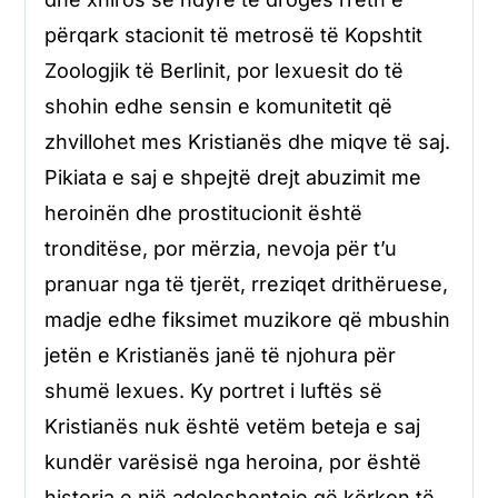
përqark stacionit të metrosë të Kopshtit
Zoologjik të Berlinit, por lexuesit do të
shohin edhe sensin e komunitetit që
zhvillohet mes Kristianës dhe miqve të saj.
Pikiata e saj e shpejtë drejt abuzimit me
heroinën dhe prostitucionit është
tronditëse, por mërzia, nevoja për t’u
pranuar nga të tjerët, rreziqet drithëruese,
madje edhe fiksimet muzikore që mbushin
jetën e Kristianës janë të njohura për
shumë lexues. Ky portret i luftës së
Kristianës nuk është vetëm beteja e saj
kundër varësisë nga heroina, por është
historia e një adoleshenteje që kërkon të