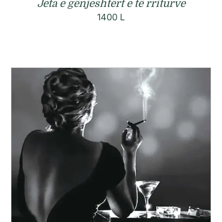
Jeta e gënjeshtërt e të rriturve
1400
L