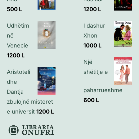
500
L
1200
L
Kontakt
Udhëtim
I dashur
në
Xhon
Venecie
1000
L
1200
L
Një
Aristoteli
shëtitje e
dhe
paharrueshme
Dantja
600
L
zbulojnë misteret
e universit
1200
L