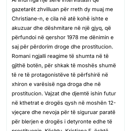
gazetarët zhvilluan për rreth dy muaj me
Christiane-n, e cila në atë kohë ishte e
akuzuar dhe dëshmitare në një gjyq, që
përfundoi në qershor 1978 me dënimin e
saj për përdorim droge dhe prostitucion.
Romani ngjalli reagime të shumta në të
gjithë botën, për shkak të moshës shumë
të re të protagonistëve të përfshirë në
xhiron e varësisë nga droga dhe në
prostitucion. Vajzat dhe djemtë ishin futur
në kthetrat e drogës qysh në moshën 12-
vjeçare dhe nevoja për të siguruar paratë
për blerjen e drogës i detyronte edhe të
prostituonin. Kështu, Kristiana F. është