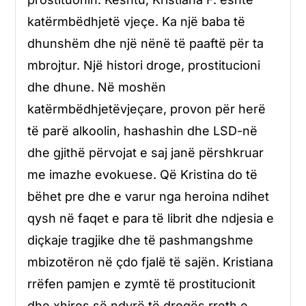
katërmbëdhjetë vjeçe. Ka një baba të
dhunshëm dhe një nënë të paaftë për ta
mbrojtur. Një histori droge, prostitucioni
dhe dhune. Në moshën
katërmbëdhjetëvjeçare, provon për herë
të parë alkoolin, hashashin dhe LSD-në
dhe gjithë përvojat e saj janë përshkruar
me imazhe evokuese. Që Kristina do të
bëhet pre dhe e varur nga heroina ndihet
qysh në faqet e para të librit dhe ndjesia e
diçkaje tragjike dhe të pashmangshme
mbizotëron në çdo fjalë të sajën. Kristiana
rrëfen pamjen e zymtë të prostitucionit
dhe xhiros së ndyrë të drogës rreth e