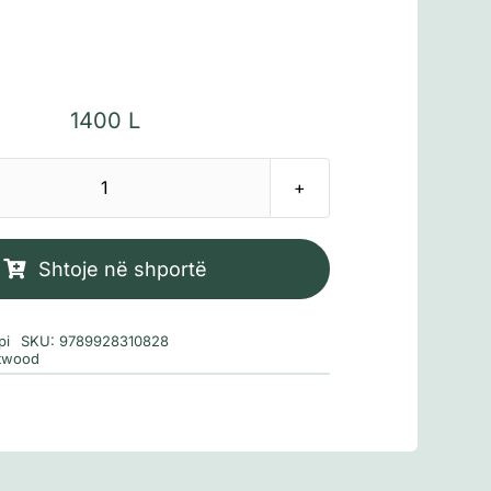
1400
L
Sasi
Oriksi
dhe
Shtoje në shportë
Krejku
pi
SKU:
9789928310828
twood