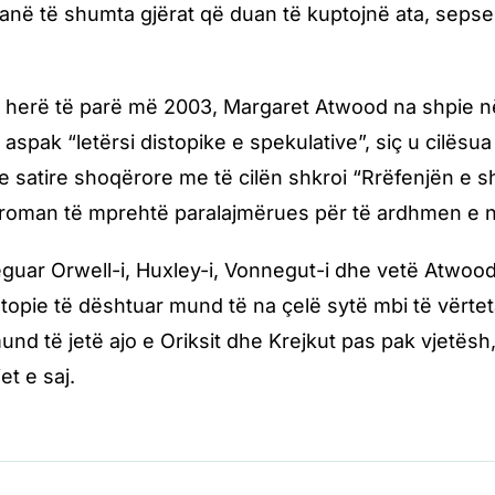
Janë të shumta gjërat që duan të kuptojnë ata, sepse 
r herë të parë më 2003, Margaret Atwood na shpie 
 aspak “letërsi distopike e spekulative”, siç u cilësu
e satire shoqërore me të cilën shkroi “Rrëfenjën e 
roman të mprehtë paralajmërues për të ardhmen e nje
eguar Orwell-i, Huxley-i, Vonnegut-i dhe vetë Atwood
ë utopie të dështuar mund të na çelë sytë mbi të vërte
und të jetë ajo e Oriksit dhe Krejkut pas pak vjetë
jet e saj.