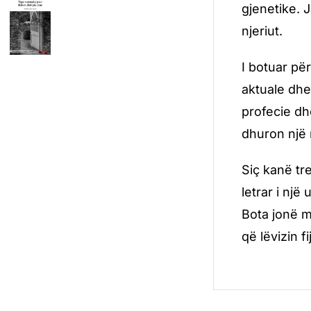
gjenetike. 
njeriut.
I botuar pë
aktuale dhe
profecie dh
dhuron një 
Siç kanë tr
letrar i nj
Bota jonë m
që lëvizin fi