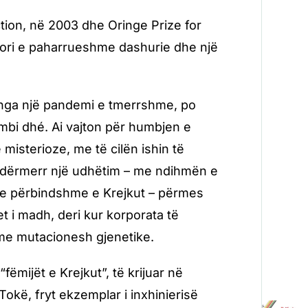
tion, në 2003 dhe Oringe Prize for
stori e paharrueshme dashurie dhe një
ej nga një pandemi e tmerrshme, po
t mbi dhé. Ai vajton për humbjen e
 misterioze, me të cilën ishin të
 ndërmerr një udhëtim – me ndihmën e
he e përbindshme e Krejkut – përmes
t i madh, deri kur korporata të
me mutacionesh gjenetike.
fëmijët e Krejkut”, të krijuar në
Tokë, fryt ekzemplar i inxhinierisë