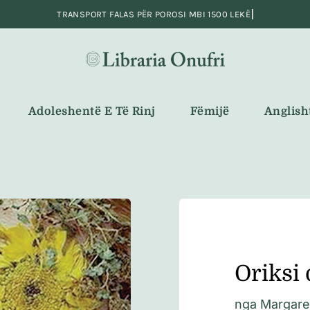
Adoleshentë E Të Rinj
Fëmijë
Anglish
Oriksi
nga
Margare