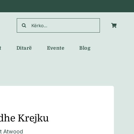
Search
for:
t
Ditarë
Evente
Blog
 dhe Krejku
t Atwood