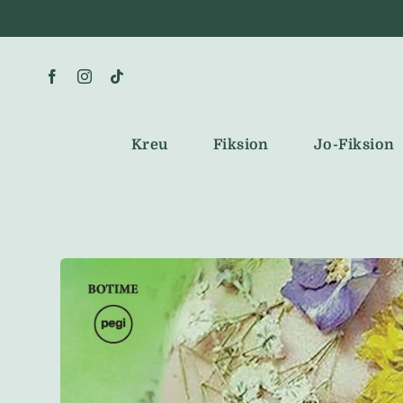
Skip
to
content
Kreu
Fiksion
Jo-Fiksion