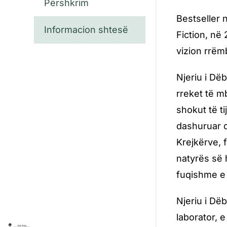
Përshkrim
Bestseller 
Informacion shtesë
Fiction, në
vizion rrëm
Njeriu i Dë
rreket të mb
shokut të ti
dashuruar q
Krejkërve, 
natyrës së 
fuqishme e 
Njeriu i Dëb
laborator, e