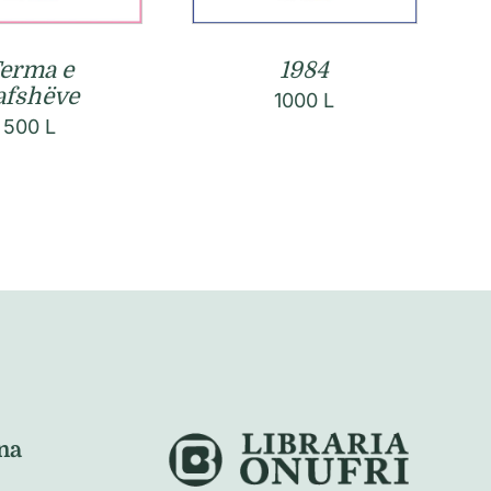
erma e
1984
afshëve
1000
L
500
L
na