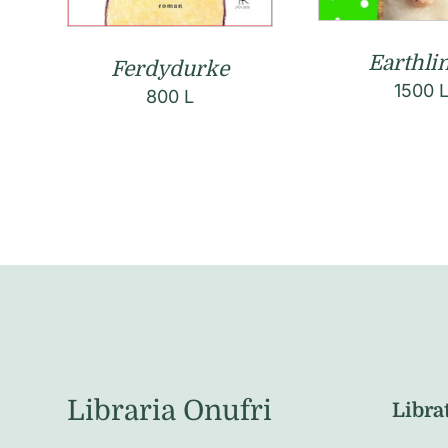
Earthli
Ferdydurke
1500
800
L
Libraria Onufri
Libra