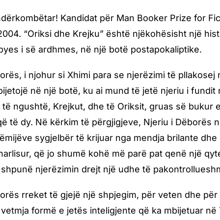
ndërkombëtar! Kandidat për Man Booker Prize for Fic
 2004. “Oriksi dhe Krejku” është njëkohësisht një hi
byes i së ardhmes, në një botë postapokaliptike.
borës, i njohur si Xhimi para se njerëzimi të pllakos
ijetojë në një botë, ku ai mund të jetë njeriu i fundi
j të ngushtë, Krejkut, dhe të Oriksit, gruas së bukur e
ë të dy. Në kërkim të përgjigjeve, Njeriu i Dëborës
fëmijëve sygjelbër të krijuar nga mendja brilante d
harlisur, që jo shumë kohë më parë pat qenë një qyte
shpunë njerëzimin drejt një udhe të pakontrolluesh
orës rreket të gjejë një shpjegim, për veten dhe për “
 vetmja formë e jetës inteligjente që ka mbijetuar në 