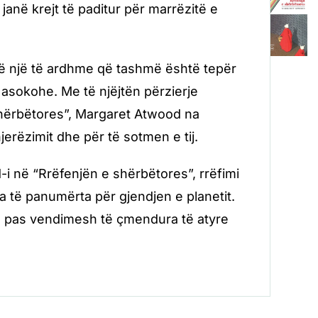
janë krejt të paditur për marrëzitë e
në një të ardhme që tashmë është tepër
a asokohe. Me të njëjtën përzierje
shërbëtores”, Margaret Atwood na
rëzimit dhe për të sotmen e tij.
-i në “Rrëfenjën e shërbëtores”, rrëfimi
ta të panumërta për gjendjen e planetit.
sh, pas vendimesh të çmendura të atyre