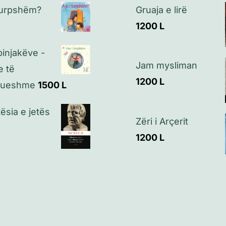
 turpshëm?
Gruaja e lirë
1200
L
 binjakëve -
Jam mysliman
e të
1200
L
rueshme
1500
L
ësia e jetës
Zëri i Arçerit
1200
L