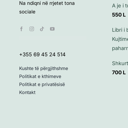
Na ndiqni në rrjetet tona
A je i
sociale
550
L
Libri i
Kujtim
pahar
+355 69 45 24 514
Shkurt
Kushte të përgjithshme
700
L
Politikat e kthimeve
Politikat e privatësisë
Kontakt