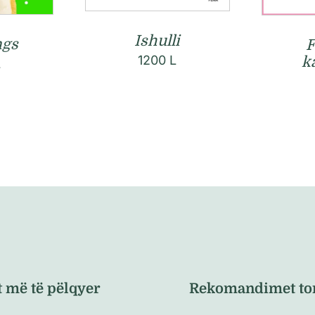
Ishulli
ngs
F
1200
L
k
L
t më të pëlqyer
Rekomandimet to