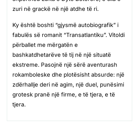
zuri në grackë në një atdhe të ri.
Ky është boshti “gjysmë autobiografik” i
fabulës së romanit “Transatlantiku”. Vitoldi
përballet me mërgatën e
bashkatdhetarëve të tij në një situatë
ekstreme. Pasojnë një sërë aventurash
rokamboleske dhe plotësisht absurde: një
zdërhallje deri në agim, një duel, punësimi
grotesk pranë një firme, e të tjera, e të
tjera.