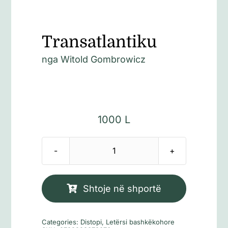
Transatlantiku
nga
Witold Gombrowicz
1000
L
Sasi
Transatlantiku
Shtoje në shportë
Categories:
Distopi
,
Letërsi bashkëkohore