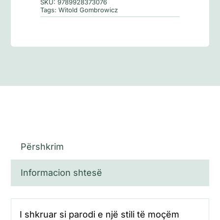
SKU:
9789928373076
Tags:
Witold Gombrowicz
Përshkrim
Informacion shtesë
I shkruar si parodi e një stili të moçëm