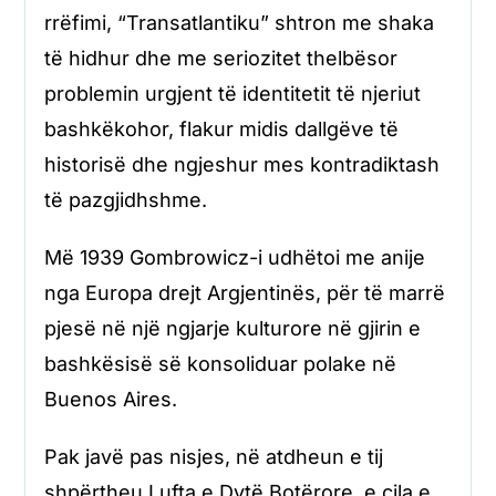
rrëfimi, “Transatlantiku” shtron me shaka
të hidhur dhe me seriozitet thelbësor
problemin urgjent të identitetit të njeriut
bashkëkohor, flakur midis dallgëve të
historisë dhe ngjeshur mes kontradiktash
të pazgjidhshme.
Më 1939 Gombrowicz-i udhëtoi me anije
nga Europa drejt Argjentinës, për të marrë
pjesë në një ngjarje kulturore në gjirin e
bashkësisë së konsoliduar polake në
Buenos Aires.
Pak javë pas nisjes, në atdheun e tij
shpërtheu Lufta e Dytë Botërore, e cila e