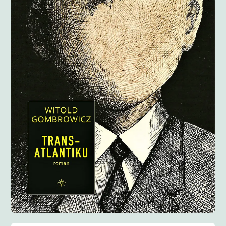
Anglisht
Ditarë
Evente
Blog