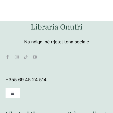
Libraria Onufri
Na ndiqni në rrjetet tona sociale
+355 69 45 24 514
Toggle
Navigation
Kushte të përgjithshme