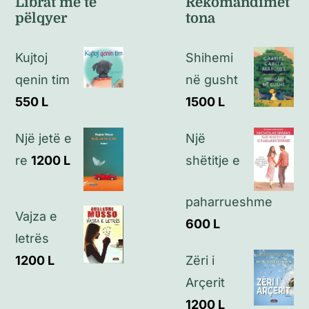
Librat më të
Rekomandimet
pëlqyer
tona
Politikat e kthimeve
Kujtoj
Shihemi
Politikat e privatësisë
qenin tim
në gusht
550
L
1500
L
Kontakt
Një jetë e
Një
re
1200
L
shëtitje e
paharrueshme
Vajza e
600
L
letrës
1200
L
Zëri i
Arçerit
1200
L