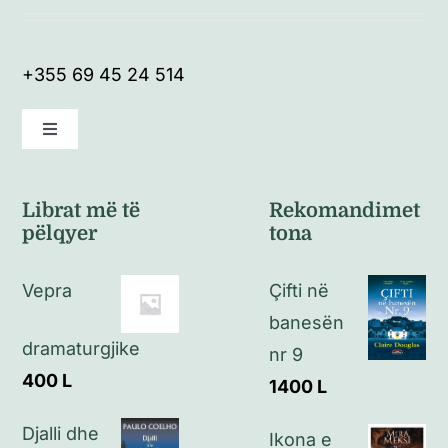
+355 69 45 24 514
Toggle
Navigation
Kushte të përgjithshme
Librat më të
Rekomandimet
pëlqyer
tona
Politikat e kthimeve
Vepra
Çifti në
Politikat e privatësisë
banesën
dramaturgjike
nr 9
Kontakt
400
L
1400
L
Djalli dhe
Ikona e