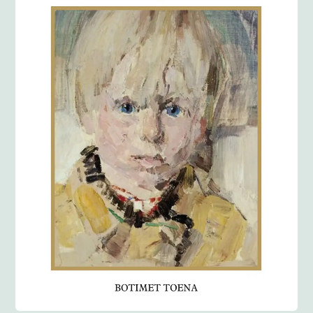
Anglisht
Ditarë
Evente
Blog