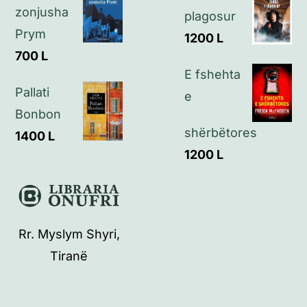
zonjusha
plagosur
Prym
1200
L
700
L
E fshehta
Pallati
e
Bonbon
shërbëtores
1400
L
1200
L
Rr. Myslym Shyri,
Tiranë