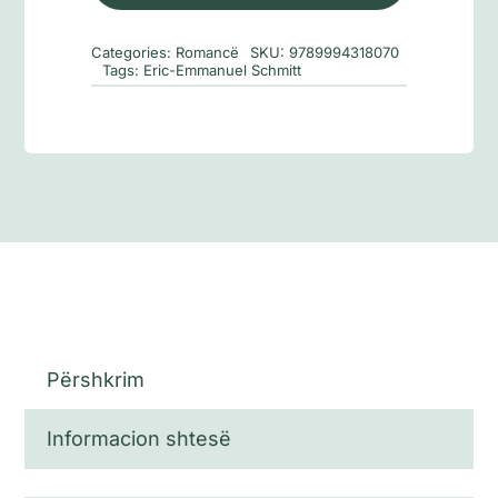
zonja
rozë
Categories:
Romancë
SKU:
9789994318070
Tags:
Eric-Emmanuel Schmitt
Përshkrim
Informacion shtesë