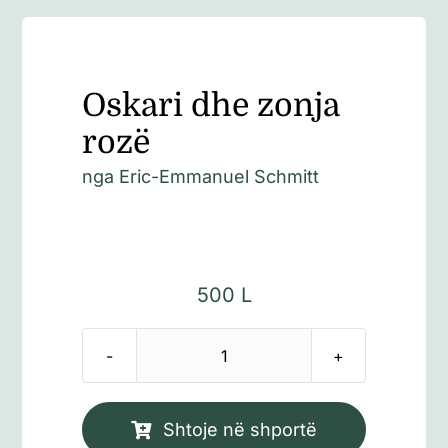
Oskari dhe zonja
rozë
nga
Eric-Emmanuel Schmitt
500
L
Sasi
Oskari
dhe
Shtoje në shportë